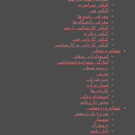
کنکور سراسری
کنکور هنر
معرفی رشته ها
معرفی دانشگاه ها
کنکور کارشناسی ارشد
کنکور دکتری
کنکور کاردانی فنی
کنکور کاردانی به کارشناسی
مشاوره شغلی
استعدادیابی شغلی
آمادگی مصاحبه استخدامی
رزومه شغلی
بورس
ثبت شرکت
استارت آپ
کاریابی‌ها
استخدام دولتی
مجوز داروخانه
مشاوره پژوهشی
شروع یک پژوهش
سمینار
پروپوزال
پایان نامه