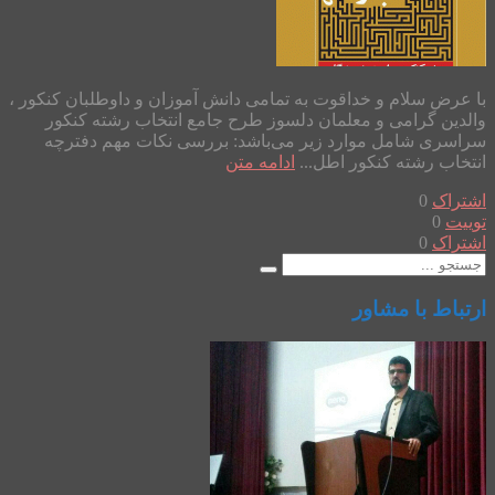
با عرض سلام و خداقوت به تمامی دانش آموزان و داوطلبان کنکور ،
والدین گرامی و معلمان دلسوز طرح جامع انتخاب رشته کنکور
سراسری شامل موارد زیر می‌باشد: بررسی نکات مهم دفترچه
انتخاب رشته کنکور اطل...
ادامه متن
اشتراک
0
توییت
0
اشتراک
0
ارتباط با مشاور