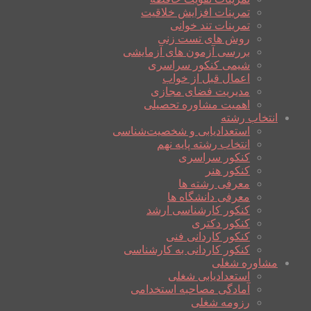
تمرینات افزایش خلاقیت
تمرینات تند خوانی
روش های تست زنی
بررسی آزمون های آزمایشی
شیمی کنکور سراسری
اعمال قبل از خواب
مدیریت فضای مجازی
اهمیت مشاوره تحصیلی
انتخاب رشته
استعدادیابی و شخصیت‌شناسی
انتخاب رشته پایه نهم
کنکور سراسری
کنکور هنر
معرفی رشته ها
معرفی دانشگاه ها
کنکور کارشناسی ارشد
کنکور دکتری
کنکور کاردانی فنی
کنکور کاردانی به کارشناسی
مشاوره شغلی
استعدادیابی شغلی
آمادگی مصاحبه استخدامی
رزومه شغلی