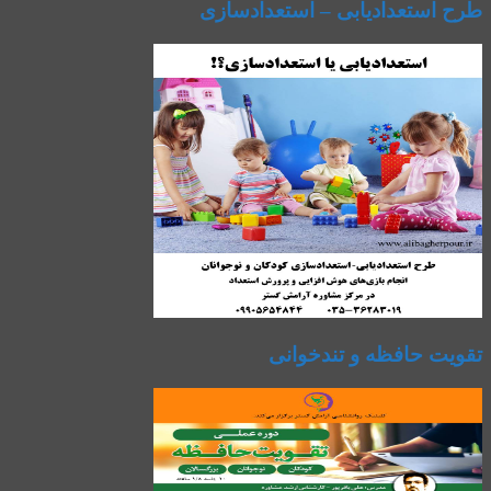
طرح استعدادیابی – استعدادسازی
تقویت حافظه و تندخوانی