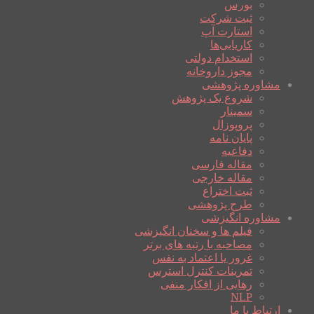
بورس
ثبت شرکت
استارت آپ
کاریابی‌ها
استخدام دولتی
مجوز داروخانه
مشاوره پژوهشی
شروع یک پژوهش
سمینار
پروپوزال
پایان نامه
دفاعیه
مقاله فارسی
مقاله خارجی
ثبت اختراع
طرح پژوهشی
مشاوره انگیزشی
فیلم ها و سخنان انگیزشی
مصاحبه با رتبه های برتر
غرور یا اعتماد به نفس
تمرینات کنترل استرس
رهایی از افکار منفی
NLP
ارتباط با ما