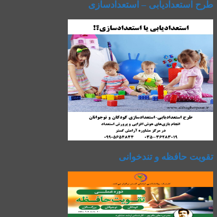
طرح استعدادیابی – استعدادسازی
تقویت حافظه و تندخوانی