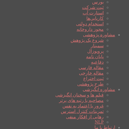
بورس
ثبت شرکت
استارت آپ
کاریابی‌ها
استخدام دولتی
مجوز داروخانه
مشاوره پژوهشی
شروع یک پژوهش
سمینار
پروپوزال
پایان نامه
دفاعیه
مقاله فارسی
مقاله خارجی
ثبت اختراع
طرح پژوهشی
مشاوره انگیزشی
فیلم ها و سخنان انگیزشی
مصاحبه با رتبه های برتر
غرور یا اعتماد به نفس
تمرینات کنترل استرس
رهایی از افکار منفی
NLP
ارتباط با ما