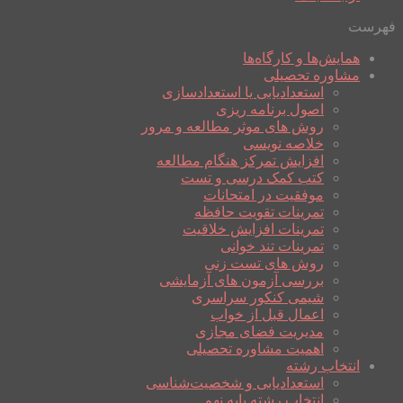
فهرست
همایش‌ها و کارگاه‌ها
مشاوره تحصیلی
استعدادیابی یا استعدادسازی
اصول برنامه ریزی
روش های موثر مطالعه و مرور
خلاصه نویسی
افزایش تمرکز هنگام مطالعه
کتب کمک درسی و تست
موفقیت در امتحانات
تمرینات تقویت حافظه
تمرینات افزایش خلاقیت
تمرینات تند خوانی
روش های تست زنی
بررسی آزمون های آزمایشی
شیمی کنکور سراسری
اعمال قبل از خواب
مدیریت فضای مجازی
اهمیت مشاوره تحصیلی
انتخاب رشته
استعدادیابی و شخصیت‌شناسی
انتخاب رشته پایه نهم