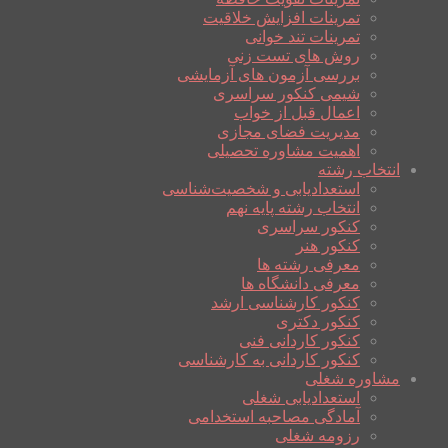
تمرینات افزایش خلاقیت
تمرینات تند خوانی
روش های تست زنی
بررسی آزمون های آزمایشی
شیمی کنکور سراسری
اعمال قبل از خواب
مدیریت فضای مجازی
اهمیت مشاوره تحصیلی
انتخاب رشته
استعدادیابی و شخصیت‌شناسی
انتخاب رشته پایه نهم
کنکور سراسری
کنکور هنر
معرفی رشته ها
معرفی دانشگاه ها
کنکور کارشناسی ارشد
کنکور دکتری
کنکور کاردانی فنی
کنکور کاردانی به کارشناسی
مشاوره شغلی
استعدادیابی شغلی
آمادگی مصاحبه استخدامی
رزومه شغلی