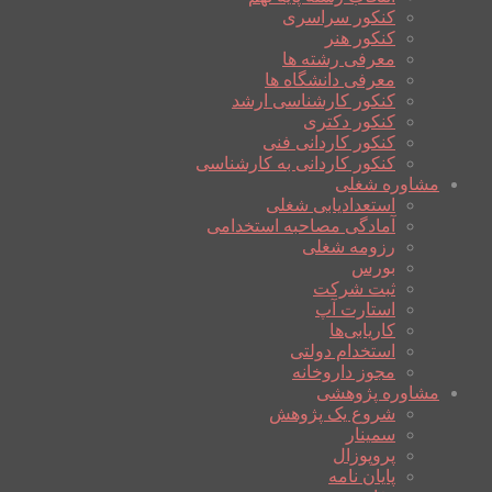
کنکور سراسری
کنکور هنر
معرفی رشته ها
معرفی دانشگاه ها
کنکور کارشناسی ارشد
کنکور دکتری
کنکور کاردانی فنی
کنکور کاردانی به کارشناسی
مشاوره شغلی
استعدادیابی شغلی
آمادگی مصاحبه استخدامی
رزومه شغلی
بورس
ثبت شرکت
استارت آپ
کاریابی‌ها
استخدام دولتی
مجوز داروخانه
مشاوره پژوهشی
شروع یک پژوهش
سمینار
پروپوزال
پایان نامه