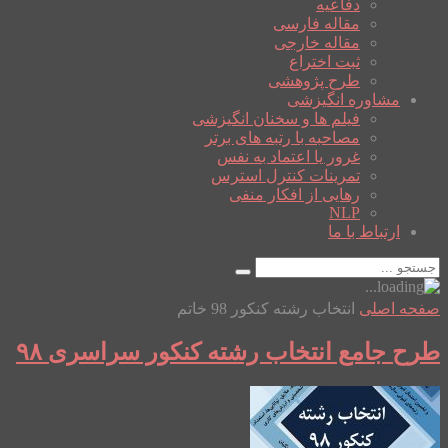
دفاعیه
مقاله فارسی
مقاله خارجی
ثبت اختراع
طرح پژوهشی
مشاوره انگیزشی
فیلم ها و سخنان انگیزشی
مصاحبه با رتبه های برتر
غرور یا اعتماد به نفس
تمرینات کنترل استرس
رهایی از افکار منفی
NLP
ارتباط با ما
صفحه اصلی
انتخاب رشته کنکور 98 خاتم
طرح جامع انتخاب رشته کنکور سراسری ۹۸