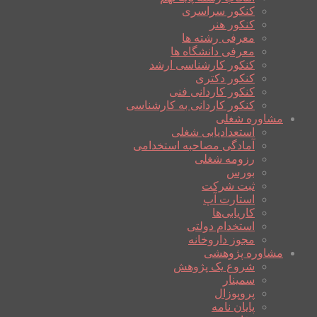
کنکور سراسری
کنکور هنر
معرفی رشته ها
معرفی دانشگاه ها
کنکور کارشناسی ارشد
کنکور دکتری
کنکور کاردانی فنی
کنکور کاردانی به کارشناسی
مشاوره شغلی
استعدادیابی شغلی
آمادگی مصاحبه استخدامی
رزومه شغلی
بورس
ثبت شرکت
استارت آپ
کاریابی‌ها
استخدام دولتی
مجوز داروخانه
مشاوره پژوهشی
شروع یک پژوهش
سمینار
پروپوزال
پایان نامه