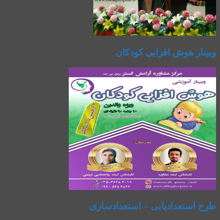
وبینار هوش افزایی کودکان
طرح استعدادیابی – استعدادسازی