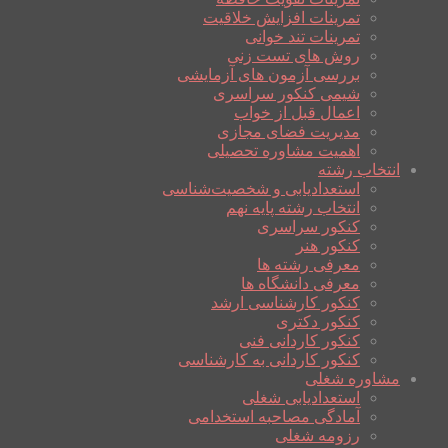
تمرینات افزایش خلاقیت
تمرینات تند خوانی
روش های تست زنی
بررسی آزمون های آزمایشی
شیمی کنکور سراسری
اعمال قبل از خواب
مدیریت فضای مجازی
اهمیت مشاوره تحصیلی
انتخاب رشته
استعدادیابی و شخصیت‌شناسی
انتخاب رشته پایه نهم
کنکور سراسری
کنکور هنر
معرفی رشته ها
معرفی دانشگاه ها
کنکور کارشناسی ارشد
کنکور دکتری
کنکور کاردانی فنی
کنکور کاردانی به کارشناسی
مشاوره شغلی
استعدادیابی شغلی
آمادگی مصاحبه استخدامی
رزومه شغلی