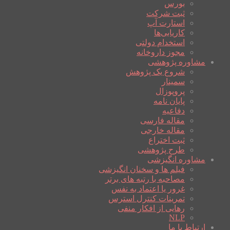
بورس
ثبت شرکت
استارت آپ
کاریابی‌ها
استخدام دولتی
مجوز داروخانه
مشاوره پژوهشی
شروع یک پژوهش
سمینار
پروپوزال
پایان نامه
دفاعیه
مقاله فارسی
مقاله خارجی
ثبت اختراع
طرح پژوهشی
مشاوره انگیزشی
فیلم ها و سخنان انگیزشی
مصاحبه با رتبه های برتر
غرور یا اعتماد به نفس
تمرینات کنترل استرس
رهایی از افکار منفی
NLP
ارتباط با ما