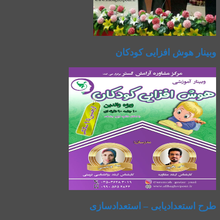
وبینار هوش افزایی کودکان
طرح استعدادیابی – استعدادسازی