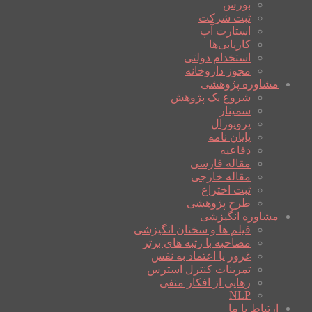
بورس
ثبت شرکت
استارت آپ
کاریابی‌ها
استخدام دولتی
مجوز داروخانه
مشاوره پژوهشی
شروع یک پژوهش
سمینار
پروپوزال
پایان نامه
دفاعیه
مقاله فارسی
مقاله خارجی
ثبت اختراع
طرح پژوهشی
مشاوره انگیزشی
فیلم ها و سخنان انگیزشی
مصاحبه با رتبه های برتر
غرور یا اعتماد به نفس
تمرینات کنترل استرس
رهایی از افکار منفی
NLP
ارتباط با ما