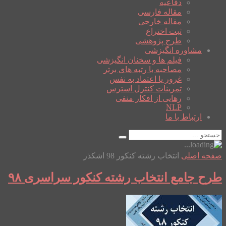
دفاعیه
مقاله فارسی
مقاله خارجی
ثبت اختراع
طرح پژوهشی
مشاوره انگیزشی
فیلم ها و سخنان انگیزشی
مصاحبه با رتبه های برتر
غرور یا اعتماد به نفس
تمرینات کنترل استرس
رهایی از افکار منفی
NLP
ارتباط با ما
صفحه اصلی
انتخاب رشته کنکور 98 اشکذر
طرح جامع انتخاب رشته کنکور سراسری ۹۸