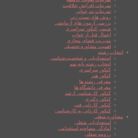
تمرینات افزایش خلاقیت
تمرینات تند خوانی
روش های تست زنی
بررسی آزمون های آزمایشی
شیمی کنکور سراسری
اعمال قبل از خواب
مدیریت فضای مجازی
اهمیت مشاوره تحصیلی
انتخاب رشته
استعدادیابی و شخصیت‌شناسی
انتخاب رشته پایه نهم
کنکور سراسری
کنکور هنر
معرفی رشته ها
معرفی دانشگاه ها
کنکور کارشناسی ارشد
کنکور دکتری
کنکور کاردانی فنی
کنکور کاردانی به کارشناسی
مشاوره شغلی
استعدادیابی شغلی
آمادگی مصاحبه استخدامی
رزومه شغلی