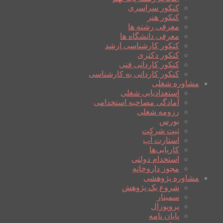
کنکور سراسری
کنکور هنر
معرفی رشته ها
معرفی دانشگاه ها
کنکور کارشناسی ارشد
کنکور دکتری
کنکور کاردانی فنی
کنکور کاردانی به کارشناسی
مشاوره شغلی
استعدادیابی شغلی
آمادگی مصاحبه استخدامی
رزومه شغلی
بورس
ثبت شرکت
استارت آپ
کاریابی‌ها
استخدام دولتی
مجوز داروخانه
مشاوره پژوهشی
شروع یک پژوهش
سمینار
پروپوزال
پایان نامه