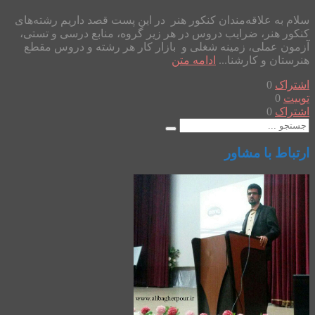
سلام به علاقه‌مندان کنکور هنر در این پست قصد داریم رشته‌های
کنکور هنر، ضرایب دروس در هر زیر گروه، منابع درسی و تستی،
آزمون عملی، زمینه شغلی و بازار کار هر رشته و دروس مقطع
هنرستان و کارشنا...
ادامه متن
اشتراک
0
توییت
0
اشتراک
0
ارتباط با مشاور