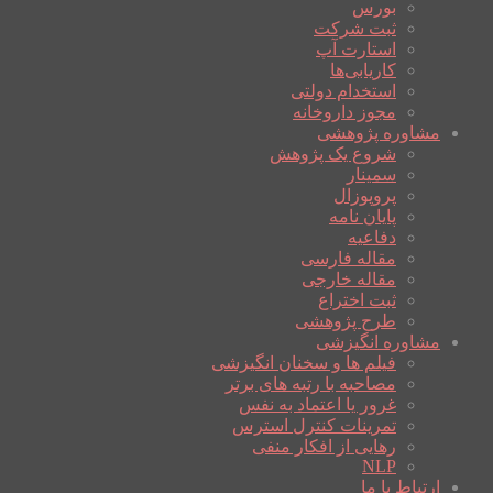
بورس
ثبت شرکت
استارت آپ
کاریابی‌ها
استخدام دولتی
مجوز داروخانه
مشاوره پژوهشی
شروع یک پژوهش
سمینار
پروپوزال
پایان نامه
دفاعیه
مقاله فارسی
مقاله خارجی
ثبت اختراع
طرح پژوهشی
مشاوره انگیزشی
فیلم ها و سخنان انگیزشی
مصاحبه با رتبه های برتر
غرور یا اعتماد به نفس
تمرینات کنترل استرس
رهایی از افکار منفی
NLP
ارتباط با ما