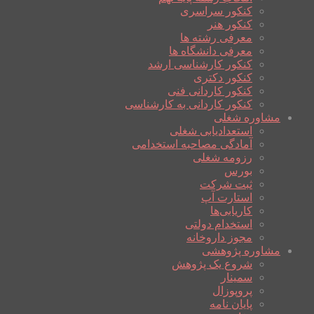
کنکور سراسری
کنکور هنر
معرفی رشته ها
معرفی دانشگاه ها
کنکور کارشناسی ارشد
کنکور دکتری
کنکور کاردانی فنی
کنکور کاردانی به کارشناسی
مشاوره شغلی
استعدادیابی شغلی
آمادگی مصاحبه استخدامی
رزومه شغلی
بورس
ثبت شرکت
استارت آپ
کاریابی‌ها
استخدام دولتی
مجوز داروخانه
مشاوره پژوهشی
شروع یک پژوهش
سمینار
پروپوزال
پایان نامه