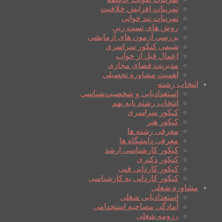
تمرینات افزایش خلاقیت
تمرینات تند خوانی
روش های تست زنی
بررسی آزمون های آزمایشی
شیمی کنکور سراسری
اعمال قبل از خواب
مدیریت فضای مجازی
اهمیت مشاوره تحصیلی
انتخاب رشته
استعدادیابی و شخصیت‌شناسی
انتخاب رشته پایه نهم
کنکور سراسری
کنکور هنر
معرفی رشته ها
معرفی دانشگاه ها
کنکور کارشناسی ارشد
کنکور دکتری
کنکور کاردانی فنی
کنکور کاردانی به کارشناسی
مشاوره شغلی
استعدادیابی شغلی
آمادگی مصاحبه استخدامی
رزومه شغلی