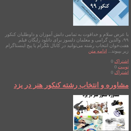
با عرض سلام و خداقوت به تمامی دانش آموزان و داوطلبان کنکور
۹۹، والدین گرامی و معلمان دلسوز برای دانلود رایگان فیلم
هفت‌خوان انتخاب رشته می‌توانید در کانال تلگرام یا پیج اینستاگرام
زیر بپیوند...
ادامه متن
اشتراک
0
توییت
0
اشتراک
0
مشاوره و انتخاب رشته کنکور هنر در یزد