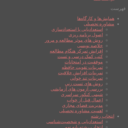
فهرست
همایش‌ها و کارگاه‌ها
مشاوره تحصیلی
استعدادیابی یا استعدادسازی
اصول برنامه ریزی
روش های موثر مطالعه و مرور
خلاصه نویسی
افزایش تمرکز هنگام مطالعه
کتب کمک درسی و تست
موفقیت در امتحانات
تمرینات تقویت حافظه
تمرینات افزایش خلاقیت
تمرینات تند خوانی
روش های تست زنی
بررسی آزمون های آزمایشی
شیمی کنکور سراسری
اعمال قبل از خواب
مدیریت فضای مجازی
اهمیت مشاوره تحصیلی
انتخاب رشته
استعدادیابی و شخصیت‌شناسی
انتخاب رشته پایه نهم