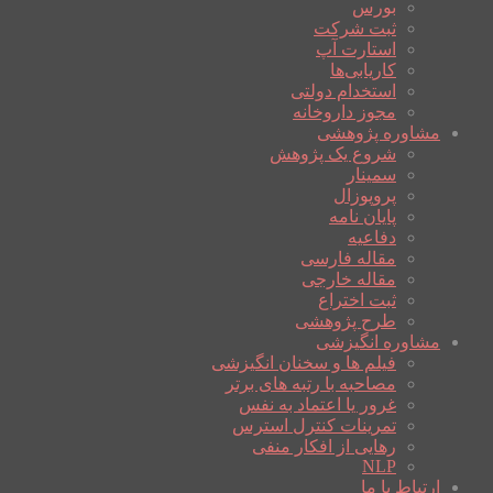
بورس
ثبت شرکت
استارت آپ
کاریابی‌ها
استخدام دولتی
مجوز داروخانه
مشاوره پژوهشی
شروع یک پژوهش
سمینار
پروپوزال
پایان نامه
دفاعیه
مقاله فارسی
مقاله خارجی
ثبت اختراع
طرح پژوهشی
مشاوره انگیزشی
فیلم ها و سخنان انگیزشی
مصاحبه با رتبه های برتر
غرور یا اعتماد به نفس
تمرینات کنترل استرس
رهایی از افکار منفی
NLP
ارتباط با ما