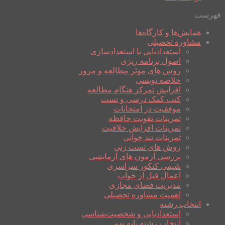
فهرست
همایش‌ها و کارگاه‌ها
مشاوره تحصیلی
استعدادیابی یا استعدادسازی
اصول برنامه ریزی
روش های موثر مطالعه و مرور
خلاصه نویسی
افزایش تمرکز هنگام مطالعه
کتب کمک درسی و تست
موفقیت در امتحانات
تمرینات تقویت حافظه
تمرینات افزایش خلاقیت
تمرینات تند خوانی
روش های تست زنی
بررسی آزمون های آزمایشی
شیمی کنکور سراسری
اعمال قبل از خواب
مدیریت فضای مجازی
اهمیت مشاوره تحصیلی
انتخاب رشته
استعدادیابی و شخصیت‌شناسی
انتخاب رشته پایه نهم