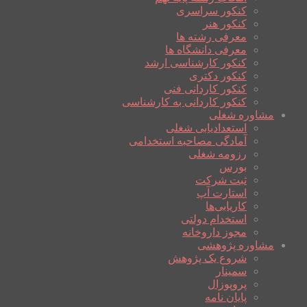
کنکور سراسری
کنکور هنر
معرفی رشته ها
معرفی دانشگاه ها
کنکور کارشناسی ارشد
کنکور دکتری
کنکور کاردانی فنی
کنکور کاردانی به کارشناسی
مشاوره شغلی
استعدادیابی شغلی
آمادگی مصاحبه استخدامی
رزومه شغلی
بورس
ثبت شرکت
استارت آپ
کاریابی‌ها
استخدام دولتی
مجوز داروخانه
مشاوره پژوهشی
شروع یک پژوهش
سمینار
پروپوزال
پایان نامه