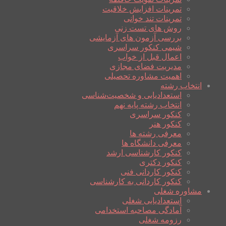
تمرینات افزایش خلاقیت
تمرینات تند خوانی
روش های تست زنی
بررسی آزمون های آزمایشی
شیمی کنکور سراسری
اعمال قبل از خواب
مدیریت فضای مجازی
اهمیت مشاوره تحصیلی
انتخاب رشته
استعدادیابی و شخصیت‌شناسی
انتخاب رشته پایه نهم
کنکور سراسری
کنکور هنر
معرفی رشته ها
معرفی دانشگاه ها
کنکور کارشناسی ارشد
کنکور دکتری
کنکور کاردانی فنی
کنکور کاردانی به کارشناسی
مشاوره شغلی
استعدادیابی شغلی
آمادگی مصاحبه استخدامی
رزومه شغلی