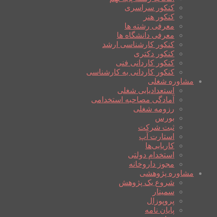
کنکور سراسری
کنکور هنر
معرفی رشته ها
معرفی دانشگاه ها
کنکور کارشناسی ارشد
کنکور دکتری
کنکور کاردانی فنی
کنکور کاردانی به کارشناسی
مشاوره شغلی
استعدادیابی شغلی
آمادگی مصاحبه استخدامی
رزومه شغلی
بورس
ثبت شرکت
استارت آپ
کاریابی‌ها
استخدام دولتی
مجوز داروخانه
مشاوره پژوهشی
شروع یک پژوهش
سمینار
پروپوزال
پایان نامه