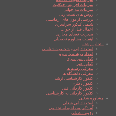
تمرینات افزایش خلاقیت
تمرینات تند خوانی
روش های تست زنی
بررسی آزمون های آزمایشی
شیمی کنکور سراسری
اعمال قبل از خواب
مدیریت فضای مجازی
اهمیت مشاوره تحصیلی
انتخاب رشته
استعدادیابی و شخصیت‌شناسی
انتخاب رشته پایه نهم
کنکور سراسری
کنکور هنر
معرفی رشته ها
معرفی دانشگاه ها
کنکور کارشناسی ارشد
کنکور دکتری
کنکور کاردانی فنی
کنکور کاردانی به کارشناسی
مشاوره شغلی
استعدادیابی شغلی
آمادگی مصاحبه استخدامی
رزومه شغلی