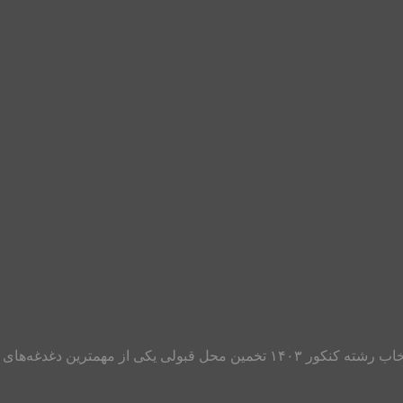
سلام برای پانزدهمین سال متوالی در خدمت شما عزیزان هستم با انتخاب رشته کنکور 