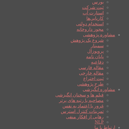
بورس
ثبت شرکت
استارت آپ
کاریابی‌ها
استخدام دولتی
مجوز داروخانه
مشاوره پژوهشی
شروع یک پژوهش
سمینار
پروپوزال
پایان نامه
دفاعیه
مقاله فارسی
مقاله خارجی
ثبت اختراع
طرح پژوهشی
مشاوره انگیزشی
فیلم ها و سخنان انگیزشی
مصاحبه با رتبه های برتر
غرور یا اعتماد به نفس
تمرینات کنترل استرس
رهایی از افکار منفی
NLP
ارتباط با ما