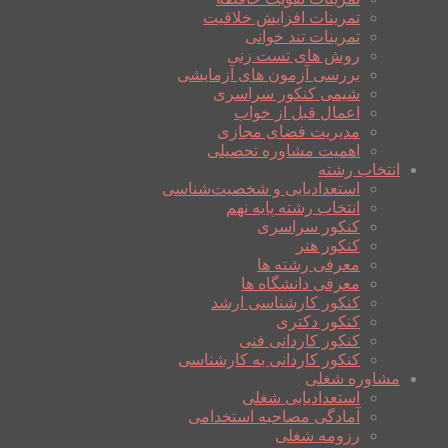
تمرینات افزایش خلاقیت
تمرینات تند خوانی
روش های تست زنی
بررسی آزمون های آزمایشی
شیمی کنکور سراسری
اعمال قبل از خواب
مدیریت فضای مجازی
اهمیت مشاوره تحصیلی
انتخاب رشته
استعدادیابی و شخصیت‌شناسی
انتخاب رشته پایه نهم
کنکور سراسری
کنکور هنر
معرفی رشته ها
معرفی دانشگاه ها
کنکور کارشناسی ارشد
کنکور دکتری
کنکور کاردانی فنی
کنکور کاردانی به کارشناسی
مشاوره شغلی
استعدادیابی شغلی
آمادگی مصاحبه استخدامی
رزومه شغلی