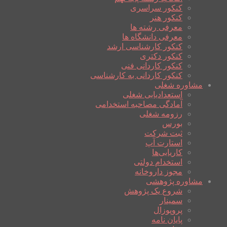
کنکور سراسری
کنکور هنر
معرفی رشته ها
معرفی دانشگاه ها
کنکور کارشناسی ارشد
کنکور دکتری
کنکور کاردانی فنی
کنکور کاردانی به کارشناسی
مشاوره شغلی
استعدادیابی شغلی
آمادگی مصاحبه استخدامی
رزومه شغلی
بورس
ثبت شرکت
استارت آپ
کاریابی‌ها
استخدام دولتی
مجوز داروخانه
مشاوره پژوهشی
شروع یک پژوهش
سمینار
پروپوزال
پایان نامه