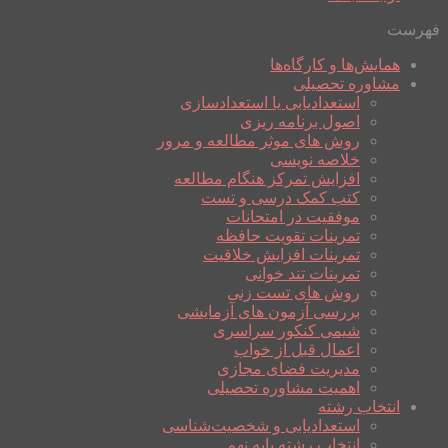
فهرست
همایش‌ها و کارگاه‌ها
مشاوره تحصیلی
استعدادیابی یا استعدادسازی
اصول برنامه ریزی
روش های موثر مطالعه و مرور
خلاصه نویسی
افزایش تمرکز هنگام مطالعه
کتب کمک درسی و تست
موفقیت در امتحانات
تمرینات تقویت حافظه
تمرینات افزایش خلاقیت
تمرینات تند خوانی
روش های تست زنی
بررسی آزمون های آزمایشی
شیمی کنکور سراسری
اعمال قبل از خواب
مدیریت فضای مجازی
اهمیت مشاوره تحصیلی
انتخاب رشته
استعدادیابی و شخصیت‌شناسی
انتخاب رشته پایه نهم