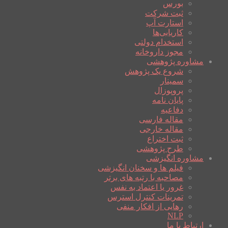
بورس
ثبت شرکت
استارت آپ
کاریابی‌ها
استخدام دولتی
مجوز داروخانه
مشاوره پژوهشی
شروع یک پژوهش
سمینار
پروپوزال
پایان نامه
دفاعیه
مقاله فارسی
مقاله خارجی
ثبت اختراع
طرح پژوهشی
مشاوره انگیزشی
فیلم ها و سخنان انگیزشی
مصاحبه با رتبه های برتر
غرور یا اعتماد به نفس
تمرینات کنترل استرس
رهایی از افکار منفی
NLP
ارتباط با ما