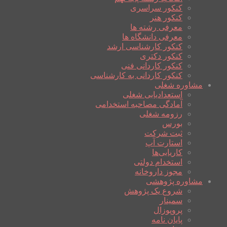
کنکور سراسری
کنکور هنر
معرفی رشته ها
معرفی دانشگاه ها
کنکور کارشناسی ارشد
کنکور دکتری
کنکور کاردانی فنی
کنکور کاردانی به کارشناسی
مشاوره شغلی
استعدادیابی شغلی
آمادگی مصاحبه استخدامی
رزومه شغلی
بورس
ثبت شرکت
استارت آپ
کاریابی‌ها
استخدام دولتی
مجوز داروخانه
مشاوره پژوهشی
شروع یک پژوهش
سمینار
پروپوزال
پایان نامه