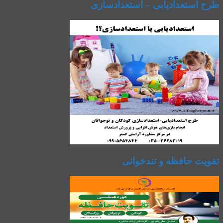
طرح استعدادیابی – استعدادسازی
تقویت حافظه و تندخوانی