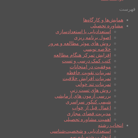
فهرست
همایش‌ها و کارگاه‌ها
مشاوره تحصیلی
استعدادیابی یا استعدادسازی
اصول برنامه ریزی
روش های موثر مطالعه و مرور
خلاصه نویسی
افزایش تمرکز هنگام مطالعه
کتب کمک درسی و تست
موفقیت در امتحانات
تمرینات تقویت حافظه
تمرینات افزایش خلاقیت
تمرینات تند خوانی
روش های تست زنی
بررسی آزمون های آزمایشی
شیمی کنکور سراسری
اعمال قبل از خواب
مدیریت فضای مجازی
اهمیت مشاوره تحصیلی
انتخاب رشته
استعدادیابی و شخصیت‌شناسی
انتخاب رشته پایه نهم