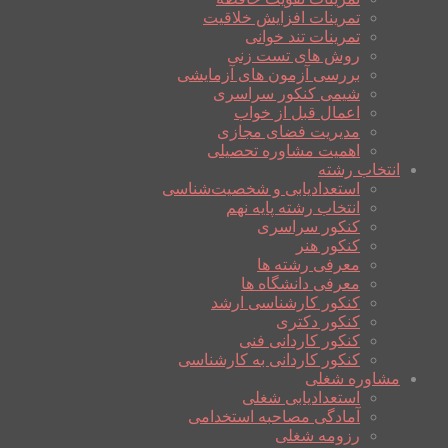
تمرینات افزایش خلاقیت
تمرینات تند خوانی
روش های تست زنی
بررسی آزمون های آزمایشی
شیمی کنکور سراسری
اعمال قبل از خواب
مدیریت فضای مجازی
اهمیت مشاوره تحصیلی
انتخاب رشته
استعدادیابی و شخصیت‌شناسی
انتخاب رشته پایه نهم
کنکور سراسری
کنکور هنر
معرفی رشته ها
معرفی دانشگاه ها
کنکور کارشناسی ارشد
کنکور دکتری
کنکور کاردانی فنی
کنکور کاردانی به کارشناسی
مشاوره شغلی
استعدادیابی شغلی
آمادگی مصاحبه استخدامی
رزومه شغلی