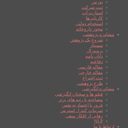
بورس
ثبت شرکت
استارت آپ
کاریابی‌ها
استخدام دولتی
مجوز داروخانه
مشاوره پژوهشی
شروع یک پژوهش
سمینار
پروپوزال
پایان نامه
دفاعیه
مقاله فارسی
مقاله خارجی
ثبت اختراع
طرح پژوهشی
مشاوره انگیزشی
فیلم ها و سخنان انگیزشی
مصاحبه با رتبه های برتر
غرور یا اعتماد به نفس
تمرینات کنترل استرس
رهایی از افکار منفی
NLP
ارتباط با ما