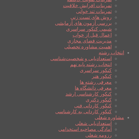
تمرینات افزایش خلاقیت
تمرینات تند خوانی
روش های تست زنی
بررسی آزمون های آزمایشی
شیمی کنکور سراسری
اعمال قبل از خواب
مدیریت فضای مجازی
اهمیت مشاوره تحصیلی
انتخاب رشته
استعدادیابی و شخصیت‌شناسی
انتخاب رشته پایه نهم
کنکور سراسری
کنکور هنر
معرفی رشته ها
معرفی دانشگاه ها
کنکور کارشناسی ارشد
کنکور دکتری
کنکور کاردانی فنی
کنکور کاردانی به کارشناسی
مشاوره شغلی
استعدادیابی شغلی
آمادگی مصاحبه استخدامی
رزومه شغلی