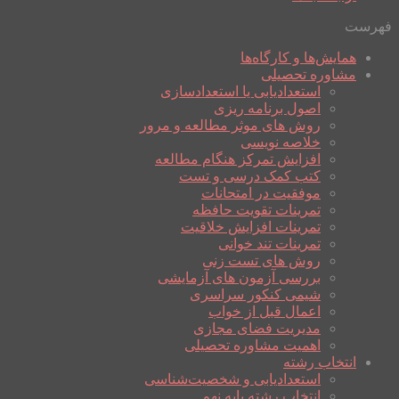
فهرست
همایش‌ها و کارگاه‌ها
مشاوره تحصیلی
استعدادیابی یا استعدادسازی
اصول برنامه ریزی
روش های موثر مطالعه و مرور
خلاصه نویسی
افزایش تمرکز هنگام مطالعه
کتب کمک درسی و تست
موفقیت در امتحانات
تمرینات تقویت حافظه
تمرینات افزایش خلاقیت
تمرینات تند خوانی
روش های تست زنی
بررسی آزمون های آزمایشی
شیمی کنکور سراسری
اعمال قبل از خواب
مدیریت فضای مجازی
اهمیت مشاوره تحصیلی
انتخاب رشته
استعدادیابی و شخصیت‌شناسی
انتخاب رشته پایه نهم