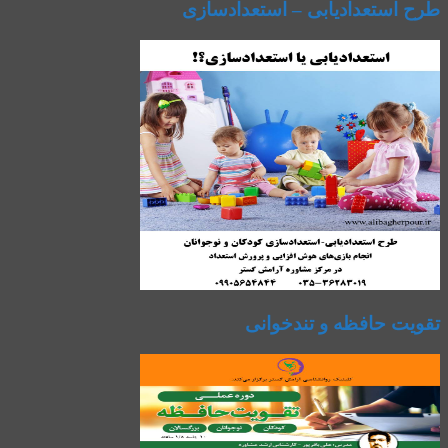
طرح استعدادیابی – استعدادسازی
تقویت حافظه و تندخوانی