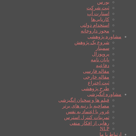
بورس
ثبت شرکت
استارت آپ
کاریابی‌ها
استخدام دولتی
مجوز داروخانه
مشاوره پژوهشی
شروع یک پژوهش
سمینار
پروپوزال
پایان نامه
دفاعیه
مقاله فارسی
مقاله خارجی
ثبت اختراع
طرح پژوهشی
مشاوره انگیزشی
فیلم ها و سخنان انگیزشی
مصاحبه با رتبه های برتر
غرور یا اعتماد به نفس
تمرینات کنترل استرس
رهایی از افکار منفی
NLP
ارتباط با ما