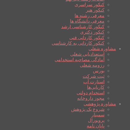
کنکور سراسری
کنکور هنر
معرفی رشته ها
معرفی دانشگاه ها
کنکور کارشناسی ارشد
کنکور دکتری
کنکور کاردانی فنی
کنکور کاردانی به کارشناسی
مشاوره شغلی
استعدادیابی شغلی
آمادگی مصاحبه استخدامی
رزومه شغلی
بورس
ثبت شرکت
استارت آپ
کاریابی‌ها
استخدام دولتی
مجوز داروخانه
مشاوره پژوهشی
شروع یک پژوهش
سمینار
پروپوزال
پایان نامه