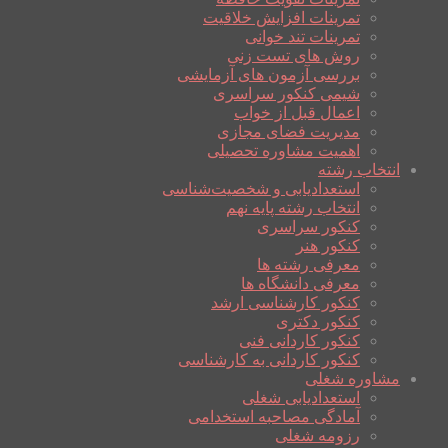
تمرینات افزایش خلاقیت
تمرینات تند خوانی
روش های تست زنی
بررسی آزمون های آزمایشی
شیمی کنکور سراسری
اعمال قبل از خواب
مدیریت فضای مجازی
اهمیت مشاوره تحصیلی
انتخاب رشته
استعدادیابی و شخصیت‌شناسی
انتخاب رشته پایه نهم
کنکور سراسری
کنکور هنر
معرفی رشته ها
معرفی دانشگاه ها
کنکور کارشناسی ارشد
کنکور دکتری
کنکور کاردانی فنی
کنکور کاردانی به کارشناسی
مشاوره شغلی
استعدادیابی شغلی
آمادگی مصاحبه استخدامی
رزومه شغلی