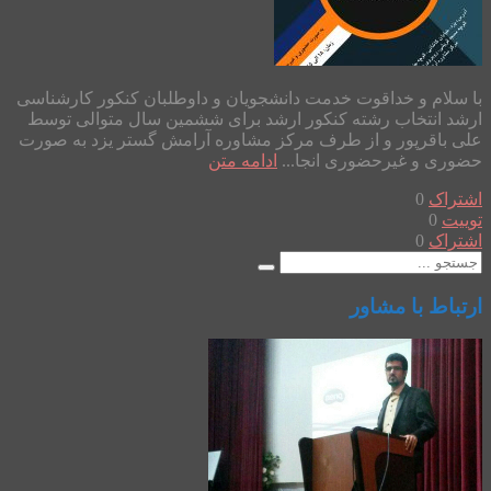
با سلام و خداقوت خدمت دانشجویان و داوطلبان کنکور کارشناسی
ارشد انتخاب رشته کنکور ارشد برای ششمین سال متوالی توسط
علی باقرپور و از طرف مرکز مشاوره آرامش گستر یزد به صورت
حضوری و غیرحضوری انجا...
ادامه متن
اشتراک
0
توییت
0
اشتراک
0
ارتباط با مشاور