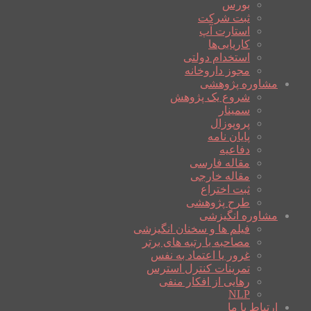
بورس
ثبت شرکت
استارت آپ
کاریابی‌ها
استخدام دولتی
مجوز داروخانه
مشاوره پژوهشی
شروع یک پژوهش
سمینار
پروپوزال
پایان نامه
دفاعیه
مقاله فارسی
مقاله خارجی
ثبت اختراع
طرح پژوهشی
مشاوره انگیزشی
فیلم ها و سخنان انگیزشی
مصاحبه با رتبه های برتر
غرور یا اعتماد به نفس
تمرینات کنترل استرس
رهایی از افکار منفی
NLP
ارتباط با ما