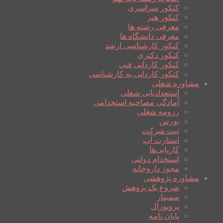
کنکور سراسری
کنکور هنر
معرفی رشته ها
معرفی دانشگاه ها
کنکور کارشناسی ارشد
کنکور دکتری
کنکور کاردانی فنی
کنکور کاردانی به کارشناسی
مشاوره شغلی
استعدادیابی شغلی
آمادگی مصاحبه استخدامی
رزومه شغلی
بورس
ثبت شرکت
استارت آپ
کاریابی‌ها
استخدام دولتی
مجوز داروخانه
مشاوره پژوهشی
شروع یک پژوهش
سمینار
پروپوزال
پایان نامه