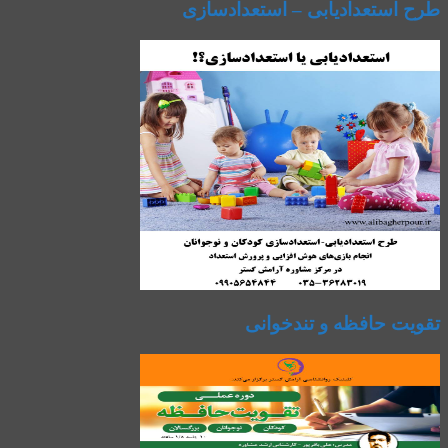
طرح استعدادیابی – استعدادسازی
تقویت حافظه و تندخوانی