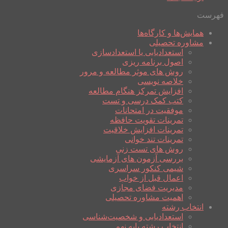
فهرست
همایش‌ها و کارگاه‌ها
مشاوره تحصیلی
استعدادیابی یا استعدادسازی
اصول برنامه ریزی
روش های موثر مطالعه و مرور
خلاصه نویسی
افزایش تمرکز هنگام مطالعه
کتب کمک درسی و تست
موفقیت در امتحانات
تمرینات تقویت حافظه
تمرینات افزایش خلاقیت
تمرینات تند خوانی
روش های تست زنی
بررسی آزمون های آزمایشی
شیمی کنکور سراسری
اعمال قبل از خواب
مدیریت فضای مجازی
اهمیت مشاوره تحصیلی
انتخاب رشته
استعدادیابی و شخصیت‌شناسی
انتخاب رشته پایه نهم