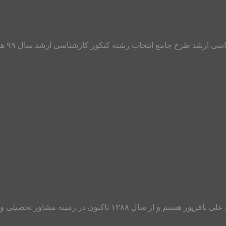
با عرض
سلام به دانش آموزان، دانشجویان، فارغ التحصیلان و والدین عزیز من عل