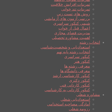
تمرینات افزایش خلاقیت
تمرینات تند خوانی
روش های تست زنی
بررسی آزمون های آزمایشی
شیمی کنکور سراسری
اعمال قبل از خواب
مدیریت فضای مجازی
اهمیت مشاوره تحصیلی
انتخاب رشته
استعدادیابی و شخصیت‌شناسی
انتخاب رشته پایه نهم
کنکور سراسری
کنکور هنر
معرفی رشته ها
معرفی دانشگاه ها
کنکور کارشناسی ارشد
کنکور دکتری
کنکور کاردانی فنی
کنکور کاردانی به کارشناسی
مشاوره شغلی
استعدادیابی شغلی
آمادگی مصاحبه استخدامی
رزومه شغلی