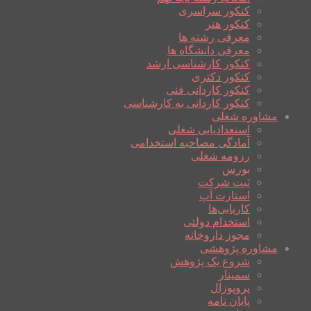
کنکور سراسری
کنکور هنر
معرفی رشته ها
معرفی دانشگاه ها
کنکور کارشناسی ارشد
کنکور دکتری
کنکور کاردانی فنی
کنکور کاردانی به کارشناسی
مشاوره شغلی
استعدادیابی شغلی
آمادگی مصاحبه استخدامی
رزومه شغلی
بورس
ثبت شرکت
استارت آپ
کاریابی‌ها
استخدام دولتی
مجوز داروخانه
مشاوره پژوهشی
شروع یک پژوهش
سمینار
پروپوزال
پایان نامه