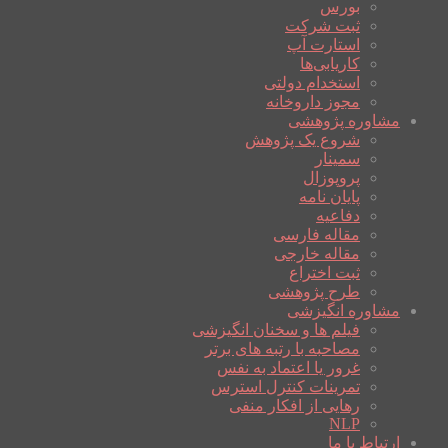
بورس
ثبت شرکت
استارت آپ
کاریابی‌ها
استخدام دولتی
مجوز داروخانه
مشاوره پژوهشی
شروع یک پژوهش
سمینار
پروپوزال
پایان نامه
دفاعیه
مقاله فارسی
مقاله خارجی
ثبت اختراع
طرح پژوهشی
مشاوره انگیزشی
فیلم ها و سخنان انگیزشی
مصاحبه با رتبه های برتر
غرور یا اعتماد به نفس
تمرینات کنترل استرس
رهایی از افکار منفی
NLP
ارتباط با ما