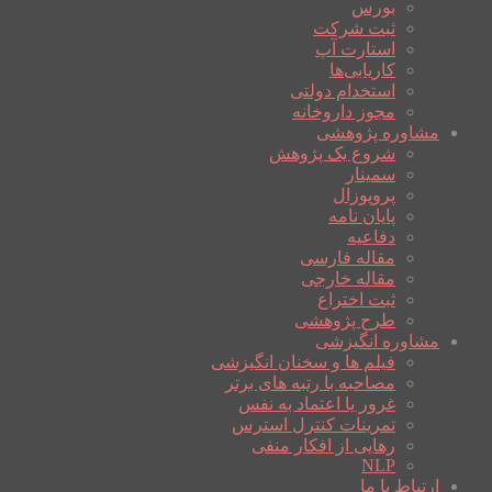
بورس
ثبت شرکت
استارت آپ
کاریابی‌ها
استخدام دولتی
مجوز داروخانه
مشاوره پژوهشی
شروع یک پژوهش
سمینار
پروپوزال
پایان نامه
دفاعیه
مقاله فارسی
مقاله خارجی
ثبت اختراع
طرح پژوهشی
مشاوره انگیزشی
فیلم ها و سخنان انگیزشی
مصاحبه با رتبه های برتر
غرور یا اعتماد به نفس
تمرینات کنترل استرس
رهایی از افکار منفی
NLP
ارتباط با ما