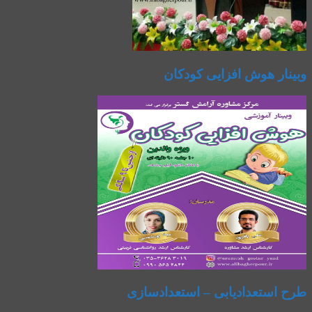
وبینار هوش افزایی کودکان
طرح استعدادیابی – استعدادسازی