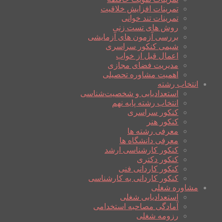
تمرینات افزایش خلاقیت
تمرینات تند خوانی
روش های تست زنی
بررسی آزمون های آزمایشی
شیمی کنکور سراسری
اعمال قبل از خواب
مدیریت فضای مجازی
اهمیت مشاوره تحصیلی
انتخاب رشته
استعدادیابی و شخصیت‌شناسی
انتخاب رشته پایه نهم
کنکور سراسری
کنکور هنر
معرفی رشته ها
معرفی دانشگاه ها
کنکور کارشناسی ارشد
کنکور دکتری
کنکور کاردانی فنی
کنکور کاردانی به کارشناسی
مشاوره شغلی
استعدادیابی شغلی
آمادگی مصاحبه استخدامی
رزومه شغلی