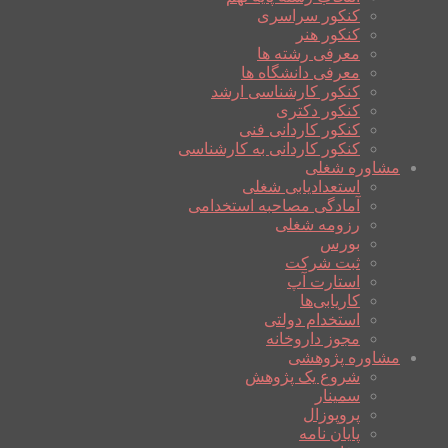
کنکور سراسری
کنکور هنر
معرفی رشته ها
معرفی دانشگاه ها
کنکور کارشناسی ارشد
کنکور دکتری
کنکور کاردانی فنی
کنکور کاردانی به کارشناسی
مشاوره شغلی
استعدادیابی شغلی
آمادگی مصاحبه استخدامی
رزومه شغلی
بورس
ثبت شرکت
استارت آپ
کاریابی‌ها
استخدام دولتی
مجوز داروخانه
مشاوره پژوهشی
شروع یک پژوهش
سمینار
پروپوزال
پایان نامه