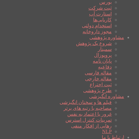
بورس
ثبت شرکت
استارت آپ
کاریابی‌ها
استخدام دولتی
مجوز داروخانه
مشاوره پژوهشی
شروع یک پژوهش
سمینار
پروپوزال
پایان نامه
دفاعیه
مقاله فارسی
مقاله خارجی
ثبت اختراع
طرح پژوهشی
مشاوره انگیزشی
فیلم ها و سخنان انگیزشی
مصاحبه با رتبه های برتر
غرور یا اعتماد به نفس
تمرینات کنترل استرس
رهایی از افکار منفی
NLP
ارتباط با ما