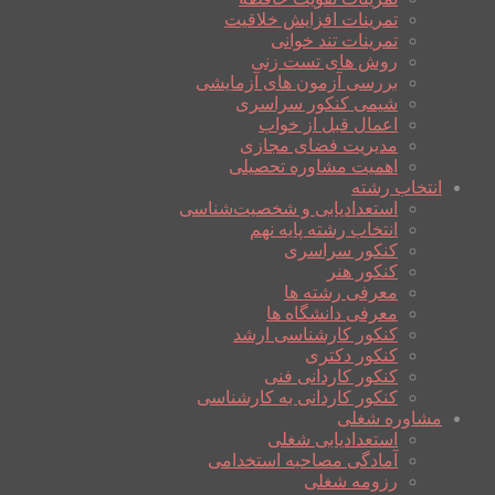
تمرینات افزایش خلاقیت
تمرینات تند خوانی
روش های تست زنی
بررسی آزمون های آزمایشی
شیمی کنکور سراسری
اعمال قبل از خواب
مدیریت فضای مجازی
اهمیت مشاوره تحصیلی
انتخاب رشته
استعدادیابی و شخصیت‌شناسی
انتخاب رشته پایه نهم
کنکور سراسری
کنکور هنر
معرفی رشته ها
معرفی دانشگاه ها
کنکور کارشناسی ارشد
کنکور دکتری
کنکور کاردانی فنی
کنکور کاردانی به کارشناسی
مشاوره شغلی
استعدادیابی شغلی
آمادگی مصاحبه استخدامی
رزومه شغلی