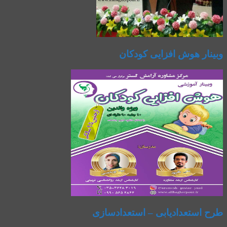
وبینار هوش افزایی کودکان
طرح استعدادیابی – استعدادسازی