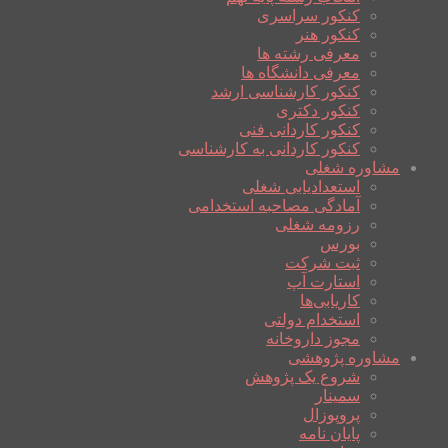
کنکور سراسری
کنکور هنر
معرفی رشته ها
معرفی دانشگاه ها
کنکور کارشناسی ارشد
کنکور دکتری
کنکور کاردانی فنی
کنکور کاردانی به کارشناسی
مشاوره شغلی
استعدادیابی شغلی
آمادگی مصاحبه استخدامی
رزومه شغلی
بورس
ثبت شرکت
استارت آپ
کاریابی‌ها
استخدام دولتی
مجوز داروخانه
مشاوره پژوهشی
شروع یک پژوهش
سمینار
پروپوزال
پایان نامه