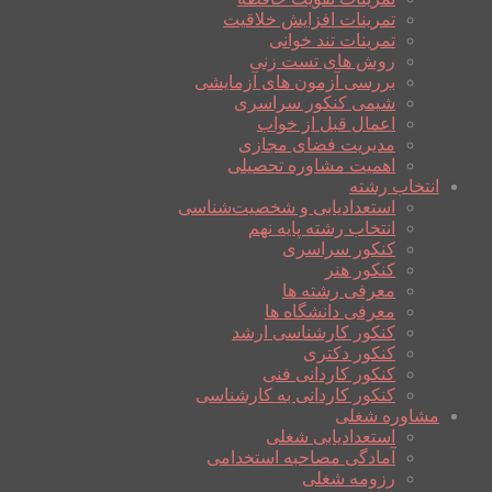
تمرینات افزایش خلاقیت
تمرینات تند خوانی
روش های تست زنی
بررسی آزمون های آزمایشی
شیمی کنکور سراسری
اعمال قبل از خواب
مدیریت فضای مجازی
اهمیت مشاوره تحصیلی
انتخاب رشته
استعدادیابی و شخصیت‌شناسی
انتخاب رشته پایه نهم
کنکور سراسری
کنکور هنر
معرفی رشته ها
معرفی دانشگاه ها
کنکور کارشناسی ارشد
کنکور دکتری
کنکور کاردانی فنی
کنکور کاردانی به کارشناسی
مشاوره شغلی
استعدادیابی شغلی
آمادگی مصاحبه استخدامی
رزومه شغلی