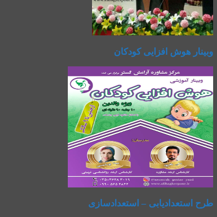
وبینار هوش افزایی کودکان
طرح استعدادیابی – استعدادسازی