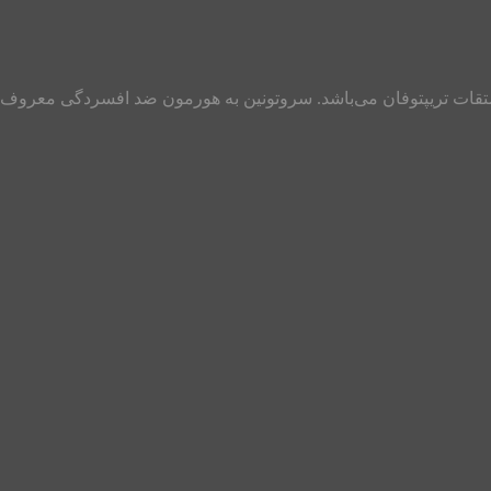
صبی و از مشتقات تریپتوفان می‌باشد. سروتونین به هورمون ضد افسردگی م