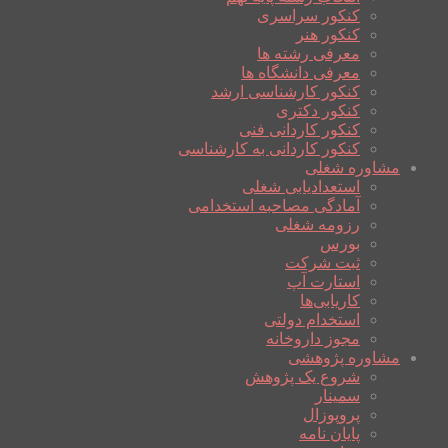
کنکور سراسری
کنکور هنر
معرفی رشته ها
معرفی دانشگاه ها
کنکور کارشناسی ارشد
کنکور دکتری
کنکور کاردانی فنی
کنکور کاردانی به کارشناسی
مشاوره شغلی
استعدادیابی شغلی
آمادگی مصاحبه استخدامی
رزومه شغلی
بورس
ثبت شرکت
استارت آپ
کاریابی‌ها
استخدام دولتی
مجوز داروخانه
مشاوره پژوهشی
شروع یک پژوهش
سمینار
پروپوزال
پایان نامه