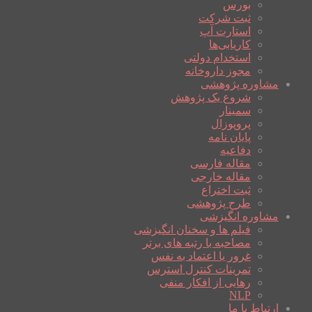
بورس
ثبت شرکت
استارت آپ
کاریابی‌ها
استخدام دولتی
مجوز داروخانه
مشاوره پژوهشی
شروع یک پژوهش
سمینار
پروپوزال
پایان نامه
دفاعیه
مقاله فارسی
مقاله خارجی
ثبت اختراع
طرح پژوهشی
مشاوره انگیزشی
فیلم ها و سخنان انگیزشی
مصاحبه با رتبه های برتر
غرور یا اعتماد به نفس
تمرینات کنترل استرس
رهایی از افکار منفی
NLP
ارتباط با ما