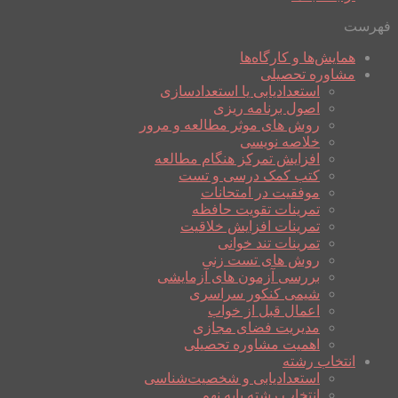
فهرست
همایش‌ها و کارگاه‌ها
مشاوره تحصیلی
استعدادیابی یا استعدادسازی
اصول برنامه ریزی
روش های موثر مطالعه و مرور
خلاصه نویسی
افزایش تمرکز هنگام مطالعه
کتب کمک درسی و تست
موفقیت در امتحانات
تمرینات تقویت حافظه
تمرینات افزایش خلاقیت
تمرینات تند خوانی
روش های تست زنی
بررسی آزمون های آزمایشی
شیمی کنکور سراسری
اعمال قبل از خواب
مدیریت فضای مجازی
اهمیت مشاوره تحصیلی
انتخاب رشته
استعدادیابی و شخصیت‌شناسی
انتخاب رشته پایه نهم