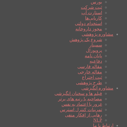
بورس
ثبت شرکت
استارت آپ
کاریابی‌ها
استخدام دولتی
مجوز داروخانه
مشاوره پژوهشی
شروع یک پژوهش
سمینار
پروپوزال
پایان نامه
دفاعیه
مقاله فارسی
مقاله خارجی
ثبت اختراع
طرح پژوهشی
مشاوره انگیزشی
فیلم ها و سخنان انگیزشی
مصاحبه با رتبه های برتر
غرور یا اعتماد به نفس
تمرینات کنترل استرس
رهایی از افکار منفی
NLP
ارتباط با ما