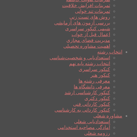
تمرینات افزایش خلاقیت
تمرینات تند خوانی
روش های تست زنی
بررسی آزمون های آزمایشی
شیمی کنکور سراسری
اعمال قبل از خواب
مدیریت فضای مجازی
اهمیت مشاوره تحصیلی
انتخاب رشته
استعدادیابی و شخصیت‌شناسی
انتخاب رشته پایه نهم
کنکور سراسری
کنکور هنر
معرفی رشته ها
معرفی دانشگاه ها
کنکور کارشناسی ارشد
کنکور دکتری
کنکور کاردانی فنی
کنکور کاردانی به کارشناسی
مشاوره شغلی
استعدادیابی شغلی
آمادگی مصاحبه استخدامی
رزومه شغلی