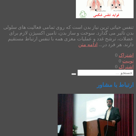
تنفس حیاتی ترین نیاز بدن است که روی تمامی فعالیت های سلولی
بدن تاثیر می گذارد. سوخت و ساز بدن، تامین اکسیژن لازم برای
عضلات، ترشح غدد و عملیات مغزی همه با تنفس ارتباط مستقیم
دارند. هر فرد در...
ادامه متن
اشتراک
0
توییت
0
اشتراک
0
ارتباط با مشاور