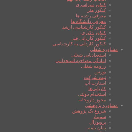
کنکور سراسری
کنکور هنر
معرفی رشته ها
معرفی دانشگاه ها
کنکور کارشناسی ارشد
کنکور دکتری
کنکور کاردانی فنی
کنکور کاردانی به کارشناسی
مشاوره شغلی
استعدادیابی شغلی
آمادگی مصاحبه استخدامی
رزومه شغلی
بورس
ثبت شرکت
استارت آپ
کاریابی‌ها
استخدام دولتی
مجوز داروخانه
مشاوره پژوهشی
شروع یک پژوهش
سمینار
پروپوزال
پایان نامه