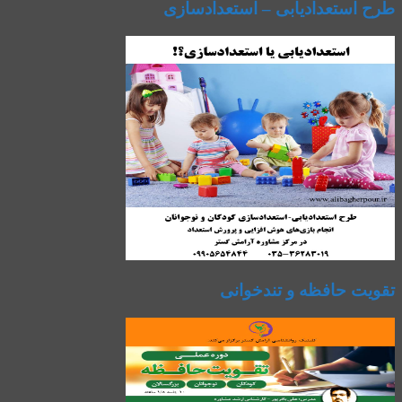
طرح استعدادیابی – استعدادسازی
تقویت حافظه و تندخوانی