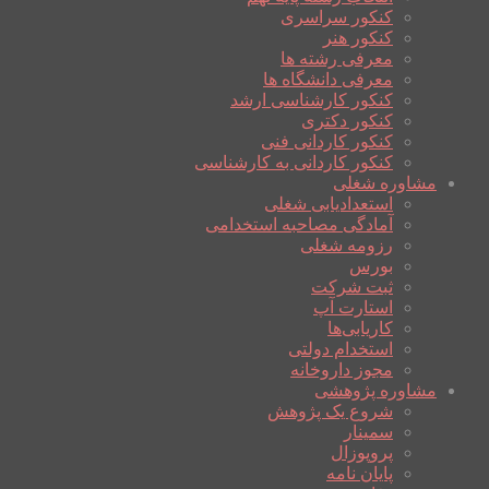
کنکور سراسری
کنکور هنر
معرفی رشته ها
معرفی دانشگاه ها
کنکور کارشناسی ارشد
کنکور دکتری
کنکور کاردانی فنی
کنکور کاردانی به کارشناسی
مشاوره شغلی
استعدادیابی شغلی
آمادگی مصاحبه استخدامی
رزومه شغلی
بورس
ثبت شرکت
استارت آپ
کاریابی‌ها
استخدام دولتی
مجوز داروخانه
مشاوره پژوهشی
شروع یک پژوهش
سمینار
پروپوزال
پایان نامه