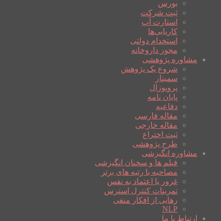
بورس
ثبت شرکت
استارت آپ
کاریابی‌ها
استخدام دولتی
مجوز داروخانه
مشاوره پژوهشی
شروع یک پژوهش
سمینار
پروپوزال
پایان نامه
دفاعیه
مقاله فارسی
مقاله خارجی
ثبت اختراع
طرح پژوهشی
مشاوره انگیزشی
فیلم ها و سخنان انگیزشی
مصاحبه با رتبه های برتر
غرور یا اعتماد به نفس
تمرینات کنترل استرس
رهایی از افکار منفی
NLP
ارتباط با ما