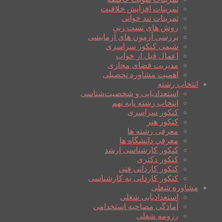
تمرینات افزایش خلاقیت
تمرینات تند خوانی
روش های تست زنی
بررسی آزمون های آزمایشی
شیمی کنکور سراسری
اعمال قبل از خواب
مدیریت فضای مجازی
اهمیت مشاوره تحصیلی
انتخاب رشته
استعدادیابی و شخصیت‌شناسی
انتخاب رشته پایه نهم
کنکور سراسری
کنکور هنر
معرفی رشته ها
معرفی دانشگاه ها
کنکور کارشناسی ارشد
کنکور دکتری
کنکور کاردانی فنی
کنکور کاردانی به کارشناسی
مشاوره شغلی
استعدادیابی شغلی
آمادگی مصاحبه استخدامی
رزومه شغلی