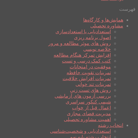
فهرست
همایش‌ها و کارگاه‌ها
مشاوره تحصیلی
استعدادیابی یا استعدادسازی
اصول برنامه ریزی
روش های موثر مطالعه و مرور
خلاصه نویسی
افزایش تمرکز هنگام مطالعه
کتب کمک درسی و تست
موفقیت در امتحانات
تمرینات تقویت حافظه
تمرینات افزایش خلاقیت
تمرینات تند خوانی
روش های تست زنی
بررسی آزمون های آزمایشی
شیمی کنکور سراسری
اعمال قبل از خواب
مدیریت فضای مجازی
اهمیت مشاوره تحصیلی
انتخاب رشته
استعدادیابی و شخصیت‌شناسی
انتخاب رشته پایه نهم