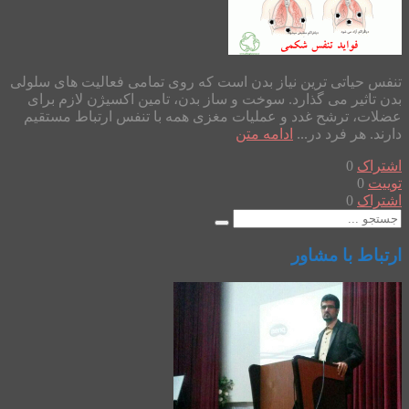
تنفس حیاتی ترین نیاز بدن است که روی تمامی فعالیت های سلولی
بدن تاثیر می گذارد. سوخت و ساز بدن، تامین اکسیژن لازم برای
عضلات، ترشح غدد و عملیات مغزی همه با تنفس ارتباط مستقیم
دارند. هر فرد در...
ادامه متن
اشتراک
0
توییت
0
اشتراک
0
ارتباط با مشاور