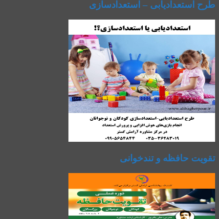
طرح استعدادیابی – استعدادسازی
تقویت حافظه و تندخوانی