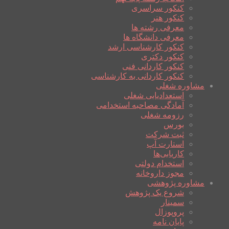
کنکور سراسری
کنکور هنر
معرفی رشته ها
معرفی دانشگاه ها
کنکور کارشناسی ارشد
کنکور دکتری
کنکور کاردانی فنی
کنکور کاردانی به کارشناسی
مشاوره شغلی
استعدادیابی شغلی
آمادگی مصاحبه استخدامی
رزومه شغلی
بورس
ثبت شرکت
استارت آپ
کاریابی‌ها
استخدام دولتی
مجوز داروخانه
مشاوره پژوهشی
شروع یک پژوهش
سمینار
پروپوزال
پایان نامه