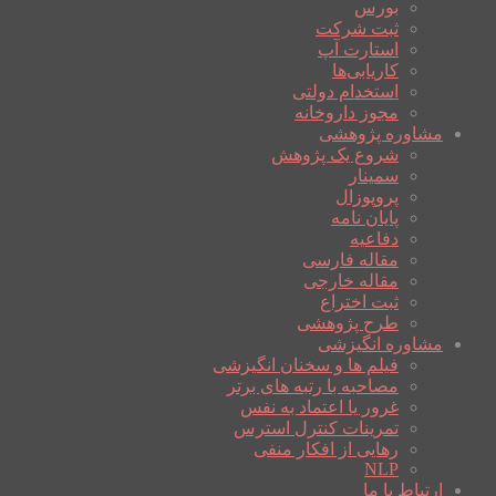
بورس
ثبت شرکت
استارت آپ
کاریابی‌ها
استخدام دولتی
مجوز داروخانه
مشاوره پژوهشی
شروع یک پژوهش
سمینار
پروپوزال
پایان نامه
دفاعیه
مقاله فارسی
مقاله خارجی
ثبت اختراع
طرح پژوهشی
مشاوره انگیزشی
فیلم ها و سخنان انگیزشی
مصاحبه با رتبه های برتر
غرور یا اعتماد به نفس
تمرینات کنترل استرس
رهایی از افکار منفی
NLP
ارتباط با ما