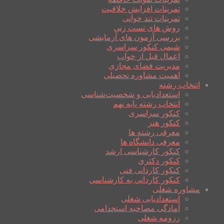
تمرینات افزایش خلاقیت
تمرینات تند خوانی
روش های تست زنی
بررسی آزمون های آزمایشی
شیمی کنکور سراسری
اعمال قبل از خواب
مدیریت فضای مجازی
اهمیت مشاوره تحصیلی
انتخاب رشته
استعدادیابی و شخصیت‌شناسی
انتخاب رشته پایه نهم
کنکور سراسری
کنکور هنر
معرفی رشته ها
معرفی دانشگاه ها
کنکور کارشناسی ارشد
کنکور دکتری
کنکور کاردانی فنی
کنکور کاردانی به کارشناسی
مشاوره شغلی
استعدادیابی شغلی
آمادگی مصاحبه استخدامی
رزومه شغلی