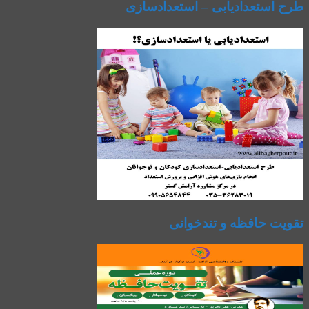
طرح استعدادیابی – استعدادسازی
تقویت حافظه و تندخوانی