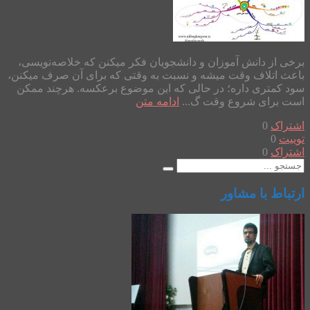
برخی از دانش آموزان و دانشجویان فکر میکنن که خلاصه‌نویسی،
باعث اتلاف وقت میشه و نسبت به وقتی که برای آن صرف میکنن،
سود کمتری داره؛ در حالی که این موضوع برعکسه. هرچند ممکن
است برای شروع وقت گ...
ادامه متن
اشتراک
0
توییت
0
اشتراک
0
ارتباط با مشاور