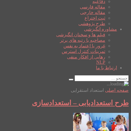
دفاعیه
مقاله فارسی
مقاله خارجی
ثبت اختراع
طرح پژوهشی
مشاوره انگیزشی
فیلم ها و سخنان انگیزشی
مصاحبه با رتبه های برتر
غرور یا اعتماد به نفس
تمرینات کنترل استرس
رهایی از افکار منفی
NLP
ارتباط با ما
صفحه اصلی
استعداد استقرایی
طرح استعدادیابی – استعدادسازی