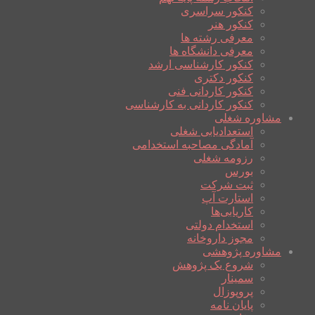
کنکور سراسری
کنکور هنر
معرفی رشته ها
معرفی دانشگاه ها
کنکور کارشناسی ارشد
کنکور دکتری
کنکور کاردانی فنی
کنکور کاردانی به کارشناسی
مشاوره شغلی
استعدادیابی شغلی
آمادگی مصاحبه استخدامی
رزومه شغلی
بورس
ثبت شرکت
استارت آپ
کاریابی‌ها
استخدام دولتی
مجوز داروخانه
مشاوره پژوهشی
شروع یک پژوهش
سمینار
پروپوزال
پایان نامه