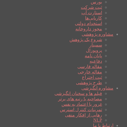
بورس
ثبت شرکت
استارت آپ
کاریابی‌ها
استخدام دولتی
مجوز داروخانه
مشاوره پژوهشی
شروع یک پژوهش
سمینار
پروپوزال
پایان نامه
دفاعیه
مقاله فارسی
مقاله خارجی
ثبت اختراع
طرح پژوهشی
مشاوره انگیزشی
فیلم ها و سخنان انگیزشی
مصاحبه با رتبه های برتر
غرور یا اعتماد به نفس
تمرینات کنترل استرس
رهایی از افکار منفی
NLP
ارتباط با ما