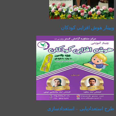
وبینار هوش افزایی کودکان
طرح استعدادیابی – استعدادسازی