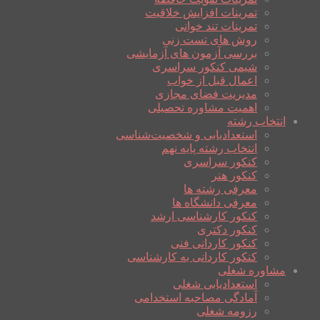
تمرینات افزایش خلاقیت
تمرینات تند خوانی
روش های تست زنی
بررسی آزمون های آزمایشی
شیمی کنکور سراسری
اعمال قبل از خواب
مدیریت فضای مجازی
اهمیت مشاوره تحصیلی
انتخاب رشته
استعدادیابی و شخصیت‌شناسی
انتخاب رشته پایه نهم
کنکور سراسری
کنکور هنر
معرفی رشته ها
معرفی دانشگاه ها
کنکور کارشناسی ارشد
کنکور دکتری
کنکور کاردانی فنی
کنکور کاردانی به کارشناسی
مشاوره شغلی
استعدادیابی شغلی
آمادگی مصاحبه استخدامی
رزومه شغلی