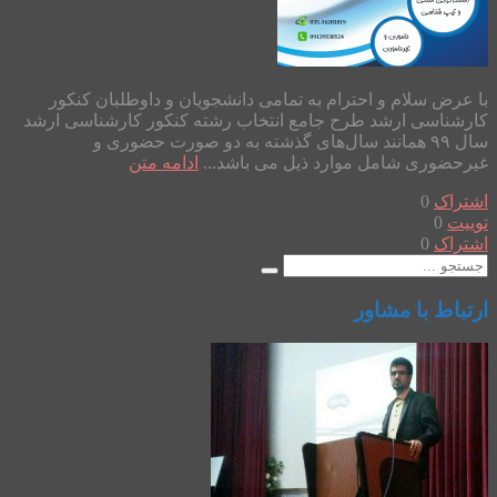
با عرض سلام و احترام به تمامی دانشجویان و داوطلبان کنکور
کارشناسی ارشد طرح جامع انتخاب رشته کنکور کارشناسی ارشد
سال ۹۹ همانند سال‌های گذشته به دو صورت حضوری و
غیرحضوری شامل موارد ذیل می باشد...
ادامه متن
اشتراک
0
توییت
0
اشتراک
0
ارتباط با مشاور