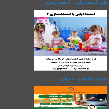
طرح استعدادیابی – استعدادسازی
تقویت حافظه و تندخوانی