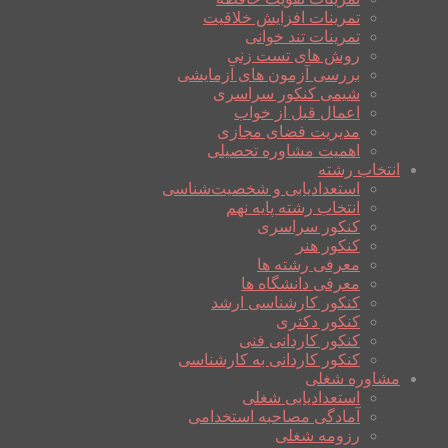
تمرینات افزایش خلاقیت
تمرینات تند خوانی
روش های تست زنی
بررسی آزمون های آزمایشی
شیمی کنکور سراسری
اعمال قبل از خواب
مدیریت فضای مجازی
اهمیت مشاوره تحصیلی
انتخاب رشته
استعدادیابی و شخصیت‌شناسی
انتخاب رشته پایه نهم
کنکور سراسری
کنکور هنر
معرفی رشته ها
معرفی دانشگاه ها
کنکور کارشناسی ارشد
کنکور دکتری
کنکور کاردانی فنی
کنکور کاردانی به کارشناسی
مشاوره شغلی
استعدادیابی شغلی
آمادگی مصاحبه استخدامی
رزومه شغلی