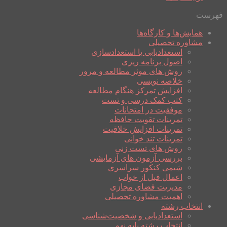
فهرست
همایش‌ها و کارگاه‌ها
مشاوره تحصیلی
استعدادیابی یا استعدادسازی
اصول برنامه ریزی
روش های موثر مطالعه و مرور
خلاصه نویسی
افزایش تمرکز هنگام مطالعه
کتب کمک درسی و تست
موفقیت در امتحانات
تمرینات تقویت حافظه
تمرینات افزایش خلاقیت
تمرینات تند خوانی
روش های تست زنی
بررسی آزمون های آزمایشی
شیمی کنکور سراسری
اعمال قبل از خواب
مدیریت فضای مجازی
اهمیت مشاوره تحصیلی
انتخاب رشته
استعدادیابی و شخصیت‌شناسی
انتخاب رشته پایه نهم