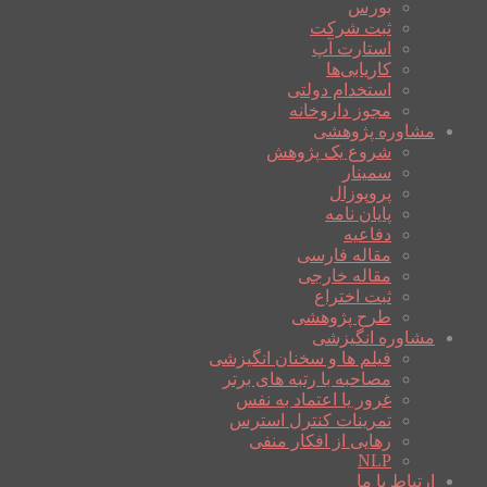
بورس
ثبت شرکت
استارت آپ
کاریابی‌ها
استخدام دولتی
مجوز داروخانه
مشاوره پژوهشی
شروع یک پژوهش
سمینار
پروپوزال
پایان نامه
دفاعیه
مقاله فارسی
مقاله خارجی
ثبت اختراع
طرح پژوهشی
مشاوره انگیزشی
فیلم ها و سخنان انگیزشی
مصاحبه با رتبه های برتر
غرور یا اعتماد به نفس
تمرینات کنترل استرس
رهایی از افکار منفی
NLP
ارتباط با ما