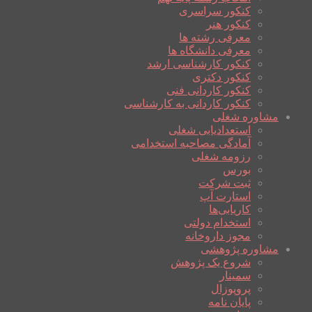
کنکور سراسری
کنکور هنر
معرفی رشته ها
معرفی دانشگاه ها
کنکور کارشناسی ارشد
کنکور دکتری
کنکور کاردانی فنی
کنکور کاردانی به کارشناسی
مشاوره شغلی
استعدادیابی شغلی
آمادگی مصاحبه استخدامی
رزومه شغلی
بورس
ثبت شرکت
استارت آپ
کاریابی‌ها
استخدام دولتی
مجوز داروخانه
مشاوره پژوهشی
شروع یک پژوهش
سمینار
پروپوزال
پایان نامه