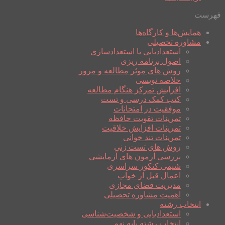
فهرست
همایش‌ها و کارگاه‌ها
مشاوره تحصیلی
استعدادیابی یا استعدادسازی
اصول برنامه ریزی
روش های موثر مطالعه و مرور
خلاصه نویسی
افزایش تمرکز هنگام مطالعه
کتب کمک درسی و تست
موفقیت در امتحانات
تمرینات تقویت حافظه
تمرینات افزایش خلاقیت
تمرینات تند خوانی
روش های تست زنی
بررسی آزمون های آزمایشی
شیمی کنکور سراسری
اعمال قبل از خواب
مدیریت فضای مجازی
اهمیت مشاوره تحصیلی
انتخاب رشته
استعدادیابی و شخصیت‌شناسی
انتخاب رشته پایه نهم