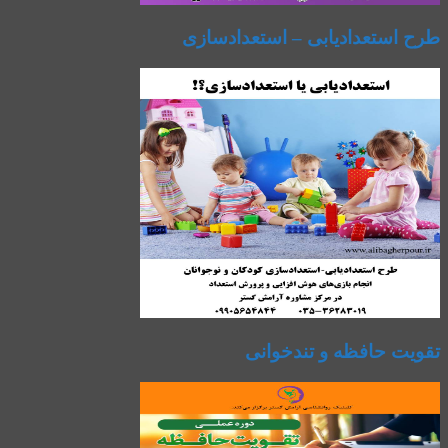
طرح استعدادیابی – استعدادسازی
تقویت حافظه و تندخوانی