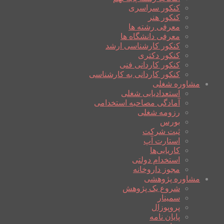
کنکور سراسری
کنکور هنر
معرفی رشته ها
معرفی دانشگاه ها
کنکور کارشناسی ارشد
کنکور دکتری
کنکور کاردانی فنی
کنکور کاردانی به کارشناسی
مشاوره شغلی
استعدادیابی شغلی
آمادگی مصاحبه استخدامی
رزومه شغلی
بورس
ثبت شرکت
استارت آپ
کاریابی‌ها
استخدام دولتی
مجوز داروخانه
مشاوره پژوهشی
شروع یک پژوهش
سمینار
پروپوزال
پایان نامه