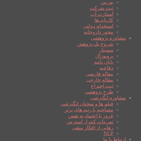
بورس
ثبت شرکت
استارت آپ
کاریابی‌ها
استخدام دولتی
مجوز داروخانه
مشاوره پژوهشی
شروع یک پژوهش
سمینار
پروپوزال
پایان نامه
دفاعیه
مقاله فارسی
مقاله خارجی
ثبت اختراع
طرح پژوهشی
مشاوره انگیزشی
فیلم ها و سخنان انگیزشی
مصاحبه با رتبه های برتر
غرور یا اعتماد به نفس
تمرینات کنترل استرس
رهایی از افکار منفی
NLP
ارتباط با ما