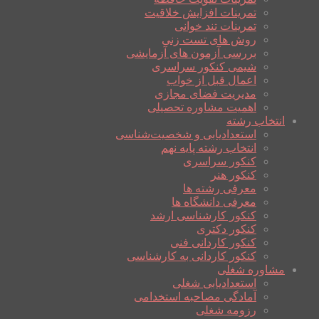
تمرینات افزایش خلاقیت
تمرینات تند خوانی
روش های تست زنی
بررسی آزمون های آزمایشی
شیمی کنکور سراسری
اعمال قبل از خواب
مدیریت فضای مجازی
اهمیت مشاوره تحصیلی
انتخاب رشته
استعدادیابی و شخصیت‌شناسی
انتخاب رشته پایه نهم
کنکور سراسری
کنکور هنر
معرفی رشته ها
معرفی دانشگاه ها
کنکور کارشناسی ارشد
کنکور دکتری
کنکور کاردانی فنی
کنکور کاردانی به کارشناسی
مشاوره شغلی
استعدادیابی شغلی
آمادگی مصاحبه استخدامی
رزومه شغلی