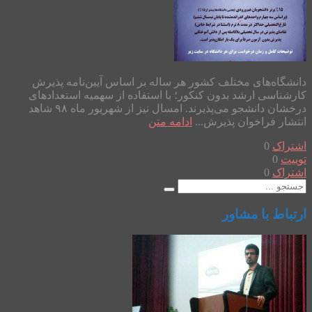
دانشگاه‌های مختلف کشور هر ساله بر اساس آیین‌نامه پذیرش
کارشناسی ارشد بدون کنکور؛ با استفاده از سهمیه استعدادهای
درخشان دانشجو می‌پذیرند. امسال نیز از شهریور ماه ۹۸ شاهد
انتشار فراخوان پذیرش...
ادامه متن
اشتراک
0
توییت
0
اشتراک
0
ارتباط با مشاور