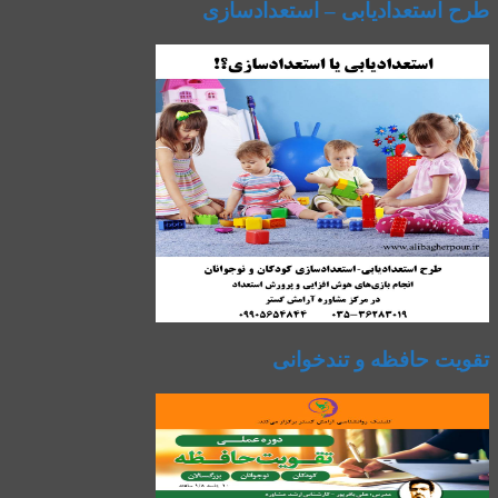
طرح استعدادیابی – استعدادسازی
تقویت حافظه و تندخوانی