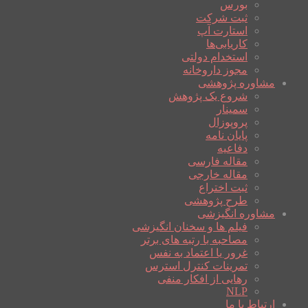
بورس
ثبت شرکت
استارت آپ
کاریابی‌ها
استخدام دولتی
مجوز داروخانه
مشاوره پژوهشی
شروع یک پژوهش
سمینار
پروپوزال
پایان نامه
دفاعیه
مقاله فارسی
مقاله خارجی
ثبت اختراع
طرح پژوهشی
مشاوره انگیزشی
فیلم ها و سخنان انگیزشی
مصاحبه با رتبه های برتر
غرور یا اعتماد به نفس
تمرینات کنترل استرس
رهایی از افکار منفی
NLP
ارتباط با ما