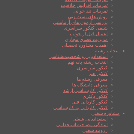
تمرینات افزایش خلاقیت
تمرینات تند خوانی
روش های تست زنی
بررسی آزمون های آزمایشی
شیمی کنکور سراسری
اعمال قبل از خواب
مدیریت فضای مجازی
اهمیت مشاوره تحصیلی
انتخاب رشته
استعدادیابی و شخصیت‌شناسی
انتخاب رشته پایه نهم
کنکور سراسری
کنکور هنر
معرفی رشته ها
معرفی دانشگاه ها
کنکور کارشناسی ارشد
کنکور دکتری
کنکور کاردانی فنی
کنکور کاردانی به کارشناسی
مشاوره شغلی
استعدادیابی شغلی
آمادگی مصاحبه استخدامی
رزومه شغلی