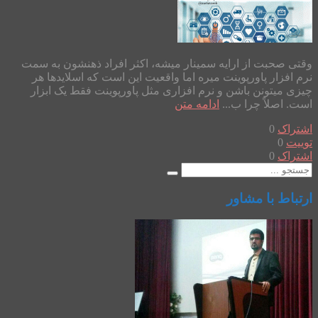
وقتی صحبت از ارایه سمینار میشه، اکثر افراد ذهنشون به سمت
نرم افزار پاورپوینت میره اما واقعیت این است که اسلاید‌ها هر
چیزی میتونن باشن و نرم افزاری مثل پاورپوینت فقط یک ابزار
است. اصلاً چرا ب...
ادامه متن
اشتراک
0
توییت
0
اشتراک
0
ارتباط با مشاور