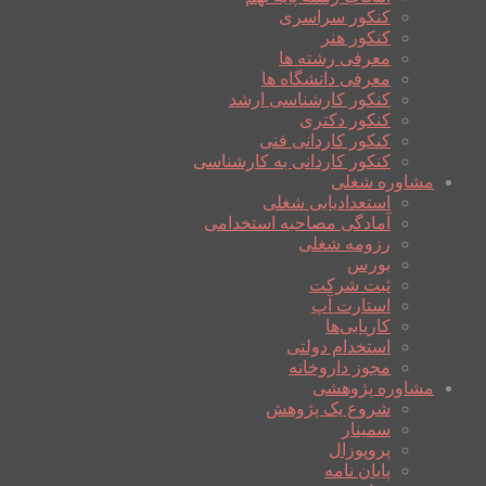
کنکور سراسری
کنکور هنر
معرفی رشته ها
معرفی دانشگاه ها
کنکور کارشناسی ارشد
کنکور دکتری
کنکور کاردانی فنی
کنکور کاردانی به کارشناسی
مشاوره شغلی
استعدادیابی شغلی
آمادگی مصاحبه استخدامی
رزومه شغلی
بورس
ثبت شرکت
استارت آپ
کاریابی‌ها
استخدام دولتی
مجوز داروخانه
مشاوره پژوهشی
شروع یک پژوهش
سمینار
پروپوزال
پایان نامه