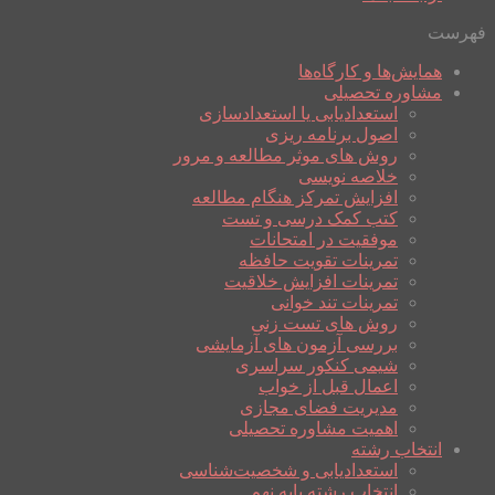
فهرست
همایش‌ها و کارگاه‌ها
مشاوره تحصیلی
استعدادیابی یا استعدادسازی
اصول برنامه ریزی
روش های موثر مطالعه و مرور
خلاصه نویسی
افزایش تمرکز هنگام مطالعه
کتب کمک درسی و تست
موفقیت در امتحانات
تمرینات تقویت حافظه
تمرینات افزایش خلاقیت
تمرینات تند خوانی
روش های تست زنی
بررسی آزمون های آزمایشی
شیمی کنکور سراسری
اعمال قبل از خواب
مدیریت فضای مجازی
اهمیت مشاوره تحصیلی
انتخاب رشته
استعدادیابی و شخصیت‌شناسی
انتخاب رشته پایه نهم