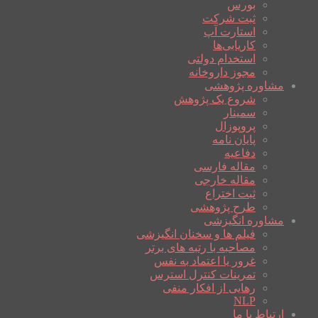
بورس
ثبت شرکت
استارت آپ
کاریابی‌ها
استخدام دولتی
مجوز داروخانه
مشاوره پژوهشی
شروع یک پژوهش
سمینار
پروپوزال
پایان نامه
دفاعیه
مقاله فارسی
مقاله خارجی
ثبت اختراع
طرح پژوهشی
مشاوره انگیزشی
فیلم ها و سخنان انگیزشی
مصاحبه با رتبه های برتر
غرور یا اعتماد به نفس
تمرینات کنترل استرس
رهایی از افکار منفی
NLP
ارتباط با ما