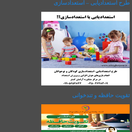
طرح استعدادیابی – استعدادسازی
تقویت حافظه و تندخوانی