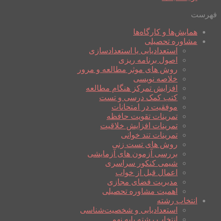
فهرست
همایش‌ها و کارگاه‌ها
مشاوره تحصیلی
استعدادیابی یا استعدادسازی
اصول برنامه ریزی
روش های موثر مطالعه و مرور
خلاصه نویسی
افزایش تمرکز هنگام مطالعه
کتب کمک درسی و تست
موفقیت در امتحانات
تمرینات تقویت حافظه
تمرینات افزایش خلاقیت
تمرینات تند خوانی
روش های تست زنی
بررسی آزمون های آزمایشی
شیمی کنکور سراسری
اعمال قبل از خواب
مدیریت فضای مجازی
اهمیت مشاوره تحصیلی
انتخاب رشته
استعدادیابی و شخصیت‌شناسی
انتخاب رشته پایه نهم