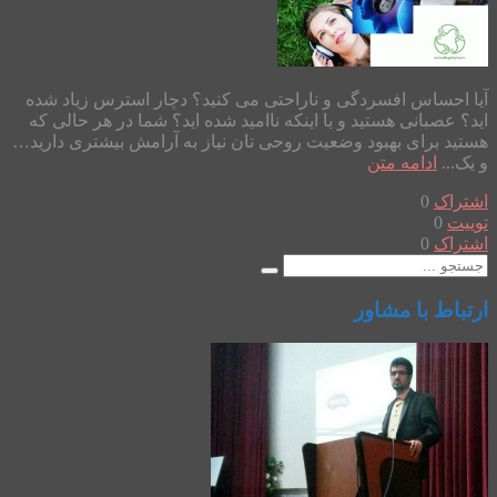
آیا احساس افسردگی و ناراحتی می کنید؟ دچار استرس زیاد شده
اید؟ عصبانی هستید و یا اینکه ناامید شده اید؟ شما در هر حالی که
هستید برای بهبود وضعیت روحی تان نیاز به آرامش بیشتری دارید…
و یک...
ادامه متن
اشتراک
0
توییت
0
اشتراک
0
ارتباط با مشاور