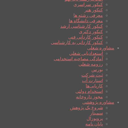
کنکور سراسری
کنکور هنر
معرفی رشته ها
معرفی دانشگاه ها
کنکور کارشناسی ارشد
کنکور دکتری
کنکور کاردانی فنی
کنکور کاردانی به کارشناسی
مشاوره شغلی
استعدادیابی شغلی
آمادگی مصاحبه استخدامی
رزومه شغلی
بورس
ثبت شرکت
استارت آپ
کاریابی‌ها
استخدام دولتی
مجوز داروخانه
مشاوره پژوهشی
شروع یک پژوهش
سمینار
پروپوزال
پایان نامه