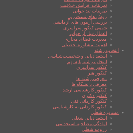
تمرینات افزایش خلاقیت
تمرینات تند خوانی
روش های تست زنی
بررسی آزمون های آزمایشی
شیمی کنکور سراسری
اعمال قبل از خواب
مدیریت فضای مجازی
اهمیت مشاوره تحصیلی
انتخاب رشته
استعدادیابی و شخصیت‌شناسی
انتخاب رشته پایه نهم
کنکور سراسری
کنکور هنر
معرفی رشته ها
معرفی دانشگاه ها
کنکور کارشناسی ارشد
کنکور دکتری
کنکور کاردانی فنی
کنکور کاردانی به کارشناسی
مشاوره شغلی
استعدادیابی شغلی
آمادگی مصاحبه استخدامی
رزومه شغلی