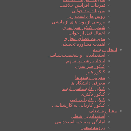
تمرینات افزایش خلاقیت
تمرینات تند خوانی
روش های تست زنی
بررسی آزمون های آزمایشی
شیمی کنکور سراسری
اعمال قبل از خواب
مدیریت فضای مجازی
اهمیت مشاوره تحصیلی
انتخاب رشته
استعدادیابی و شخصیت‌شناسی
انتخاب رشته پایه نهم
کنکور سراسری
کنکور هنر
معرفی رشته ها
معرفی دانشگاه ها
کنکور کارشناسی ارشد
کنکور دکتری
کنکور کاردانی فنی
کنکور کاردانی به کارشناسی
مشاوره شغلی
استعدادیابی شغلی
آمادگی مصاحبه استخدامی
رزومه شغلی