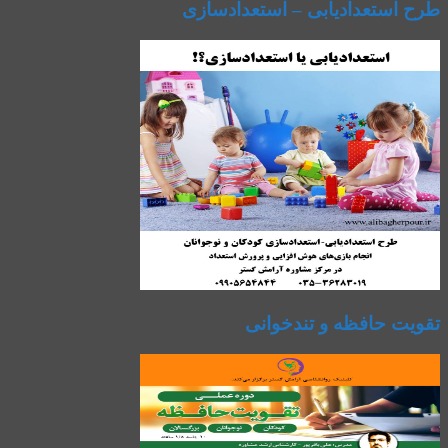
طرح استعدادیابی – استعدادسازی
تقویت حافظه و تندخوانی