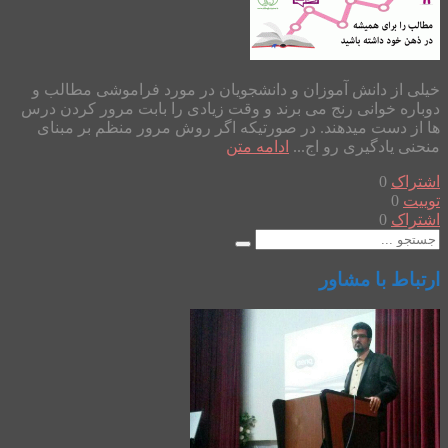
خیلی از دانش آموزان و دانشجویان در مورد فراموشی مطالب و
دوباره خوانی رنج می برند و وقت زیادی را بابت مرور کردن درس
ها از دست میدهند. در صورتیکه اگر روش مرور منظم بر مبنای
منحنی یادگیری رو اج...
ادامه متن
اشتراک
0
توییت
0
اشتراک
0
ارتباط با مشاور