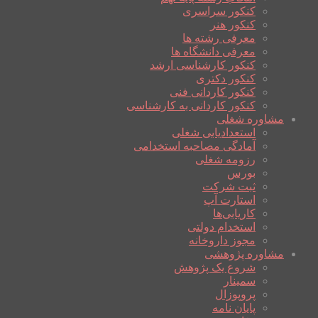
کنکور سراسری
کنکور هنر
معرفی رشته ها
معرفی دانشگاه ها
کنکور کارشناسی ارشد
کنکور دکتری
کنکور کاردانی فنی
کنکور کاردانی به کارشناسی
مشاوره شغلی
استعدادیابی شغلی
آمادگی مصاحبه استخدامی
رزومه شغلی
بورس
ثبت شرکت
استارت آپ
کاریابی‌ها
استخدام دولتی
مجوز داروخانه
مشاوره پژوهشی
شروع یک پژوهش
سمینار
پروپوزال
پایان نامه