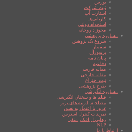
بورس
ثبت شرکت
استارت آپ
کاریابی‌ها
استخدام دولتی
مجوز داروخانه
مشاوره پژوهشی
شروع یک پژوهش
سمینار
پروپوزال
پایان نامه
دفاعیه
مقاله فارسی
مقاله خارجی
ثبت اختراع
طرح پژوهشی
مشاوره انگیزشی
فیلم ها و سخنان انگیزشی
مصاحبه با رتبه های برتر
غرور یا اعتماد به نفس
تمرینات کنترل استرس
رهایی از افکار منفی
NLP
ارتباط با ما