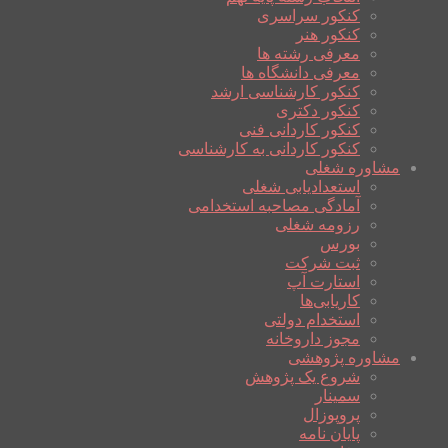
کنکور سراسری
کنکور هنر
معرفی رشته ها
معرفی دانشگاه ها
کنکور کارشناسی ارشد
کنکور دکتری
کنکور کاردانی فنی
کنکور کاردانی به کارشناسی
مشاوره شغلی
استعدادیابی شغلی
آمادگی مصاحبه استخدامی
رزومه شغلی
بورس
ثبت شرکت
استارت آپ
کاریابی‌ها
استخدام دولتی
مجوز داروخانه
مشاوره پژوهشی
شروع یک پژوهش
سمینار
پروپوزال
پایان نامه