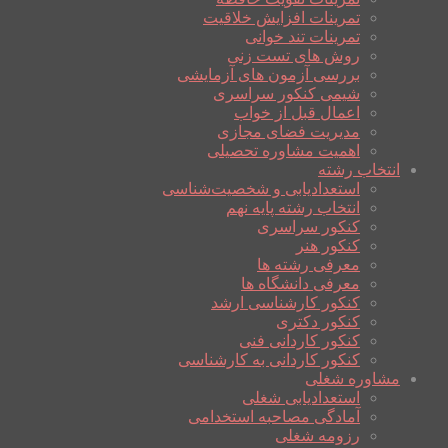
تمرینات افزایش خلاقیت
تمرینات تند خوانی
روش های تست زنی
بررسی آزمون های آزمایشی
شیمی کنکور سراسری
اعمال قبل از خواب
مدیریت فضای مجازی
اهمیت مشاوره تحصیلی
انتخاب رشته
استعدادیابی و شخصیت‌شناسی
انتخاب رشته پایه نهم
کنکور سراسری
کنکور هنر
معرفی رشته ها
معرفی دانشگاه ها
کنکور کارشناسی ارشد
کنکور دکتری
کنکور کاردانی فنی
کنکور کاردانی به کارشناسی
مشاوره شغلی
استعدادیابی شغلی
آمادگی مصاحبه استخدامی
رزومه شغلی