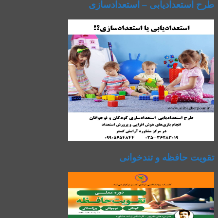
طرح استعدادیابی – استعدادسازی
تقویت حافظه و تندخوانی