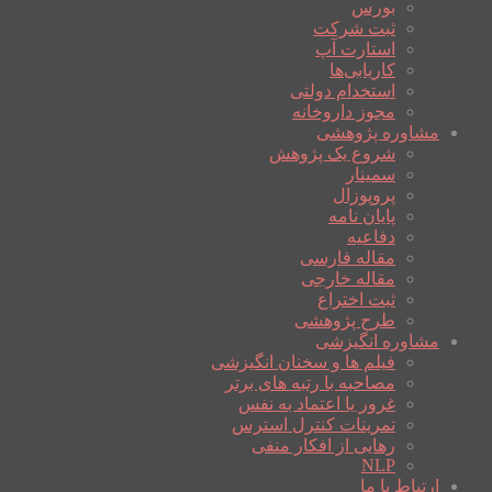
بورس
ثبت شرکت
استارت آپ
کاریابی‌ها
استخدام دولتی
مجوز داروخانه
مشاوره پژوهشی
شروع یک پژوهش
سمینار
پروپوزال
پایان نامه
دفاعیه
مقاله فارسی
مقاله خارجی
ثبت اختراع
طرح پژوهشی
مشاوره انگیزشی
فیلم ها و سخنان انگیزشی
مصاحبه با رتبه های برتر
غرور یا اعتماد به نفس
تمرینات کنترل استرس
رهایی از افکار منفی
NLP
ارتباط با ما