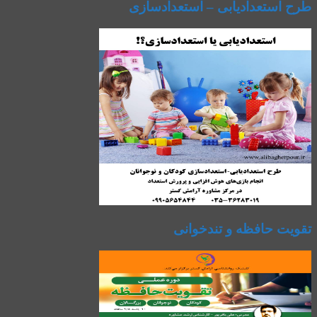
طرح استعدادیابی – استعدادسازی
تقویت حافظه و تندخوانی