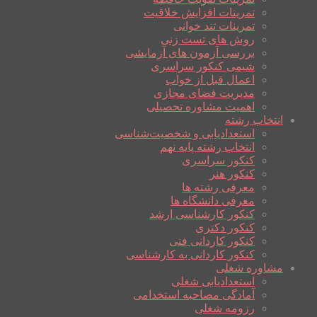
تمرینات افزایش خلاقیت
تمرینات تند خوانی
روش های تست زنی
بررسی آزمون های آزمایشی
شیمی کنکور سراسری
اعمال قبل از خواب
مدیریت فضای مجازی
اهمیت مشاوره تحصیلی
انتخاب رشته
استعدادیابی و شخصیت‌شناسی
انتخاب رشته پایه نهم
کنکور سراسری
کنکور هنر
معرفی رشته ها
معرفی دانشگاه ها
کنکور کارشناسی ارشد
کنکور دکتری
کنکور کاردانی فنی
کنکور کاردانی به کارشناسی
مشاوره شغلی
استعدادیابی شغلی
آمادگی مصاحبه استخدامی
رزومه شغلی