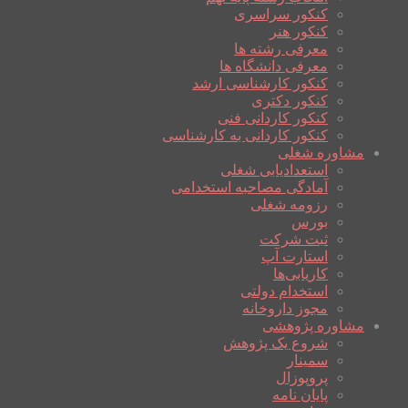
کنکور سراسری
کنکور هنر
معرفی رشته ها
معرفی دانشگاه ها
کنکور کارشناسی ارشد
کنکور دکتری
کنکور کاردانی فنی
کنکور کاردانی به کارشناسی
مشاوره شغلی
استعدادیابی شغلی
آمادگی مصاحبه استخدامی
رزومه شغلی
بورس
ثبت شرکت
استارت آپ
کاریابی‌ها
استخدام دولتی
مجوز داروخانه
مشاوره پژوهشی
شروع یک پژوهش
سمینار
پروپوزال
پایان نامه