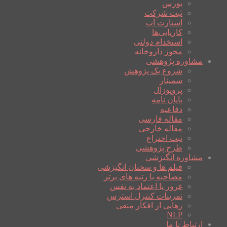
بورس
ثبت شرکت
استارت آپ
کاریابی‌ها
استخدام دولتی
مجوز داروخانه
مشاوره پژوهشی
شروع یک پژوهش
سمینار
پروپوزال
پایان نامه
دفاعیه
مقاله فارسی
مقاله خارجی
ثبت اختراع
طرح پژوهشی
مشاوره انگیزشی
فیلم ها و سخنان انگیزشی
مصاحبه با رتبه های برتر
غرور یا اعتماد به نفس
تمرینات کنترل استرس
رهایی از افکار منفی
NLP
ارتباط با ما