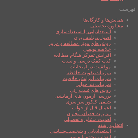
فهرست
همایش‌ها و کارگاه‌ها
مشاوره تحصیلی
استعدادیابی یا استعدادسازی
اصول برنامه ریزی
روش های موثر مطالعه و مرور
خلاصه نویسی
افزایش تمرکز هنگام مطالعه
کتب کمک درسی و تست
موفقیت در امتحانات
تمرینات تقویت حافظه
تمرینات افزایش خلاقیت
تمرینات تند خوانی
روش های تست زنی
بررسی آزمون های آزمایشی
شیمی کنکور سراسری
اعمال قبل از خواب
مدیریت فضای مجازی
اهمیت مشاوره تحصیلی
انتخاب رشته
استعدادیابی و شخصیت‌شناسی
انتخاب رشته پایه نهم