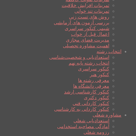
تمرینات افزایش خلاقیت
تمرینات تند خوانی
روش های تست زنی
بررسی آزمون های آزمایشی
شیمی کنکور سراسری
اعمال قبل از خواب
مدیریت فضای مجازی
اهمیت مشاوره تحصیلی
انتخاب رشته
استعدادیابی و شخصیت‌شناسی
انتخاب رشته پایه نهم
کنکور سراسری
کنکور هنر
معرفی رشته ها
معرفی دانشگاه ها
کنکور کارشناسی ارشد
کنکور دکتری
کنکور کاردانی فنی
کنکور کاردانی به کارشناسی
مشاوره شغلی
استعدادیابی شغلی
آمادگی مصاحبه استخدامی
رزومه شغلی