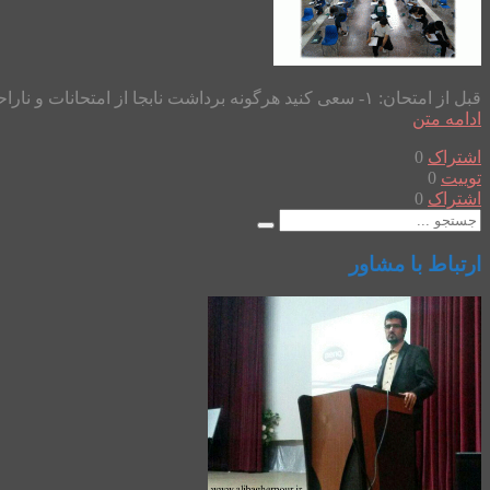
قبل از امتحان: ۱- سعی کنید هرگونه برداشت نابجا از امتحانات و ناراحتی و نفرت از امتحان دادن را از خود دور کنید. زیرا امتحان جزء لاینفک زندگی ماست. ۲- توکل به خدا، آرامش، اعتماد به نفس، پشتکار...
ادامه متن
اشتراک
0
توییت
0
اشتراک
0
ارتباط با مشاور