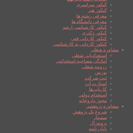
کنکور سراسری
کنکور هنر
معرفی رشته ها
معرفی دانشگاه ها
کنکور کارشناسی ارشد
کنکور دکتری
کنکور کاردانی فنی
کنکور کاردانی به کارشناسی
مشاوره شغلی
استعدادیابی شغلی
آمادگی مصاحبه استخدامی
رزومه شغلی
بورس
ثبت شرکت
استارت آپ
کاریابی‌ها
استخدام دولتی
مجوز داروخانه
مشاوره پژوهشی
شروع یک پژوهش
سمینار
پروپوزال
پایان نامه