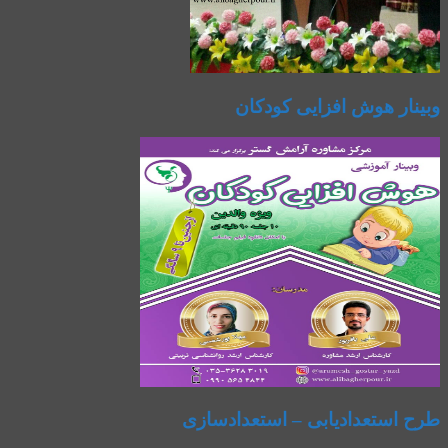
وبینار هوش افزایی کودکان
طرح استعدادیابی – استعدادسازی