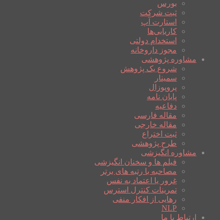
بورس
ثبت شرکت
استارت آپ
کاریابی‌ها
استخدام دولتی
مجوز داروخانه
مشاوره پژوهشی
شروع یک پژوهش
سمینار
پروپوزال
پایان نامه
دفاعیه
مقاله فارسی
مقاله خارجی
ثبت اختراع
طرح پژوهشی
مشاوره انگیزشی
فیلم ها و سخنان انگیزشی
مصاحبه با رتبه های برتر
غرور یا اعتماد به نفس
تمرینات کنترل استرس
رهایی از افکار منفی
NLP
ارتباط با ما