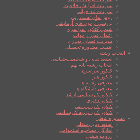
تمرینات افزایش خلاقیت
تمرینات تند خوانی
روش های تست زنی
بررسی آزمون های آزمایشی
شیمی کنکور سراسری
اعمال قبل از خواب
مدیریت فضای مجازی
اهمیت مشاوره تحصیلی
انتخاب رشته
استعدادیابی و شخصیت‌شناسی
انتخاب رشته پایه نهم
کنکور سراسری
کنکور هنر
معرفی رشته ها
معرفی دانشگاه ها
کنکور کارشناسی ارشد
کنکور دکتری
کنکور کاردانی فنی
کنکور کاردانی به کارشناسی
مشاوره شغلی
استعدادیابی شغلی
آمادگی مصاحبه استخدامی
رزومه شغلی