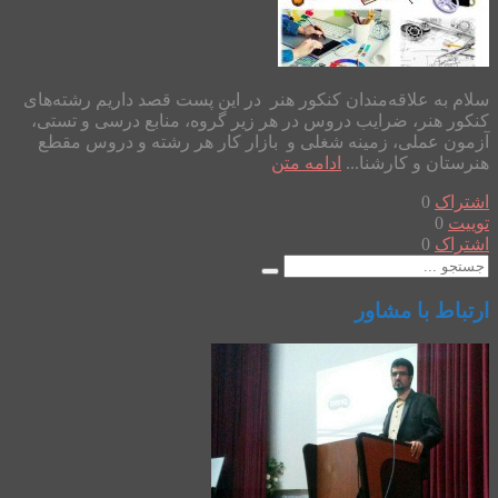
سلام به علاقه‌مندان کنکور هنر در این پست قصد داریم رشته‌های
کنکور هنر، ضرایب دروس در هر زیر گروه، منابع درسی و تستی،
آزمون عملی، زمینه شغلی و بازار کار هر رشته و دروس مقطع
هنرستان و کارشنا...
ادامه متن
اشتراک
0
توییت
0
اشتراک
0
ارتباط با مشاور