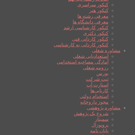
کنکور سراسری
کنکور هنر
معرفی رشته ها
معرفی دانشگاه ها
کنکور کارشناسی ارشد
کنکور دکتری
کنکور کاردانی فنی
کنکور کاردانی به کارشناسی
مشاوره شغلی
استعدادیابی شغلی
آمادگی مصاحبه استخدامی
رزومه شغلی
بورس
ثبت شرکت
استارت آپ
کاریابی‌ها
استخدام دولتی
مجوز داروخانه
مشاوره پژوهشی
شروع یک پژوهش
سمینار
پروپوزال
پایان نامه