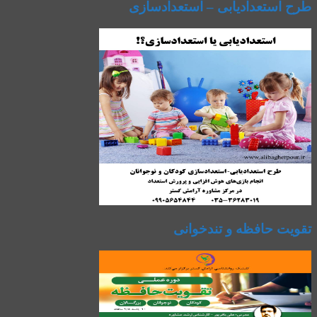
طرح استعدادیابی – استعدادسازی
تقویت حافظه و تندخوانی