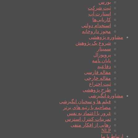
بورس
ثبت شرکت
استارت آپ
کاریابی‌ها
استخدام دولتی
مجوز داروخانه
مشاوره پژوهشی
شروع یک پژوهش
سمینار
پروپوزال
پایان نامه
دفاعیه
مقاله فارسی
مقاله خارجی
ثبت اختراع
طرح پژوهشی
مشاوره انگیزشی
فیلم ها و سخنان انگیزشی
مصاحبه با رتبه های برتر
غرور یا اعتماد به نفس
تمرینات کنترل استرس
رهایی از افکار منفی
NLP
ارتباط با ما