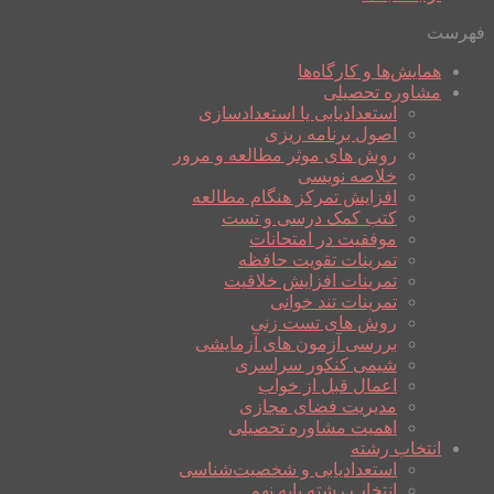
فهرست
همایش‌ها و کارگاه‌ها
مشاوره تحصیلی
استعدادیابی یا استعدادسازی
اصول برنامه ریزی
روش های موثر مطالعه و مرور
خلاصه نویسی
افزایش تمرکز هنگام مطالعه
کتب کمک درسی و تست
موفقیت در امتحانات
تمرینات تقویت حافظه
تمرینات افزایش خلاقیت
تمرینات تند خوانی
روش های تست زنی
بررسی آزمون های آزمایشی
شیمی کنکور سراسری
اعمال قبل از خواب
مدیریت فضای مجازی
اهمیت مشاوره تحصیلی
انتخاب رشته
استعدادیابی و شخصیت‌شناسی
انتخاب رشته پایه نهم