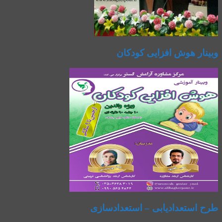
وبینار هوش افزایی کودکان
طرح استعدادیابی – استعدادسازی