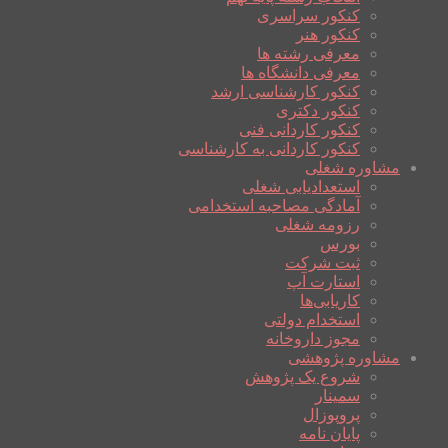
کنکور سراسری
کنکور هنر
معرفی رشته ها
معرفی دانشگاه ها
کنکور کارشناسی ارشد
کنکور دکتری
کنکور کاردانی فنی
کنکور کاردانی به کارشناسی
مشاوره شغلی
استعدادیابی شغلی
آمادگی مصاحبه استخدامی
رزومه شغلی
بورس
ثبت شرکت
استارت آپ
کاریابی‌ها
استخدام دولتی
مجوز داروخانه
مشاوره پژوهشی
شروع یک پژوهش
سمینار
پروپوزال
پایان نامه