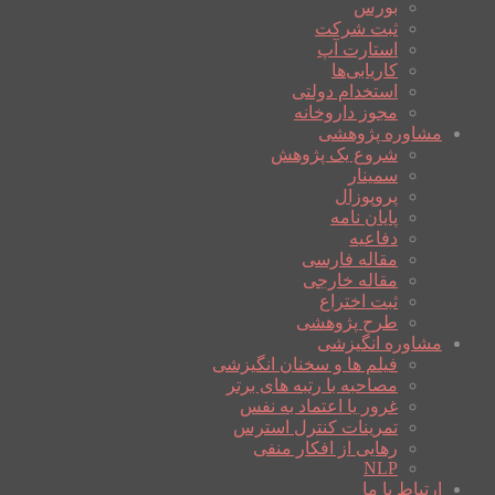
بورس
ثبت شرکت
استارت آپ
کاریابی‌ها
استخدام دولتی
مجوز داروخانه
مشاوره پژوهشی
شروع یک پژوهش
سمینار
پروپوزال
پایان نامه
دفاعیه
مقاله فارسی
مقاله خارجی
ثبت اختراع
طرح پژوهشی
مشاوره انگیزشی
فیلم ها و سخنان انگیزشی
مصاحبه با رتبه های برتر
غرور یا اعتماد به نفس
تمرینات کنترل استرس
رهایی از افکار منفی
NLP
ارتباط با ما