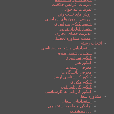
تمرینات افزایش خلاقیت
تمرینات تند خوانی
روش های تست زنی
بررسی آزمون های آزمایشی
شیمی کنکور سراسری
اعمال قبل از خواب
مدیریت فضای مجازی
اهمیت مشاوره تحصیلی
انتخاب رشته
استعدادیابی و شخصیت‌شناسی
انتخاب رشته پایه نهم
کنکور سراسری
کنکور هنر
معرفی رشته ها
معرفی دانشگاه ها
کنکور کارشناسی ارشد
کنکور دکتری
کنکور کاردانی فنی
کنکور کاردانی به کارشناسی
مشاوره شغلی
استعدادیابی شغلی
آمادگی مصاحبه استخدامی
رزومه شغلی