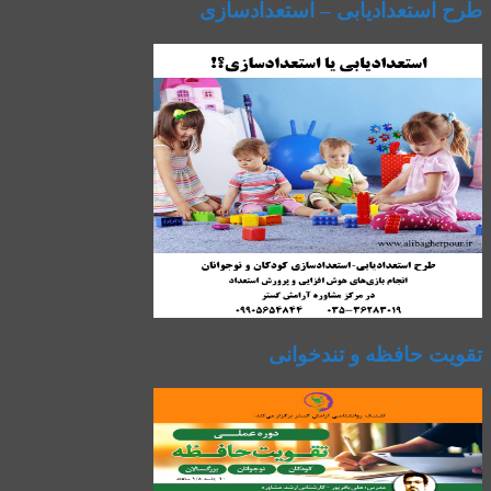
طرح استعدادیابی – استعدادسازی
تقویت حافظه و تندخوانی