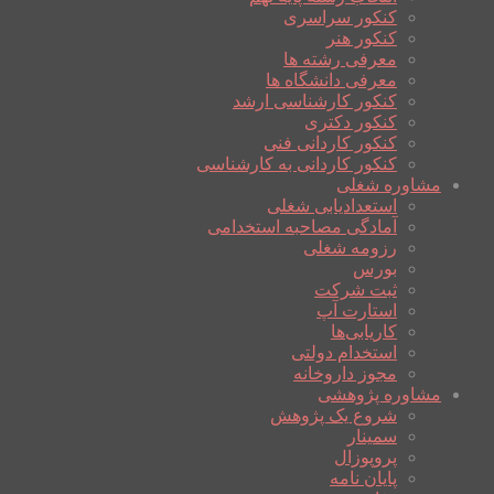
کنکور سراسری
کنکور هنر
معرفی رشته ها
معرفی دانشگاه ها
کنکور کارشناسی ارشد
کنکور دکتری
کنکور کاردانی فنی
کنکور کاردانی به کارشناسی
مشاوره شغلی
استعدادیابی شغلی
آمادگی مصاحبه استخدامی
رزومه شغلی
بورس
ثبت شرکت
استارت آپ
کاریابی‌ها
استخدام دولتی
مجوز داروخانه
مشاوره پژوهشی
شروع یک پژوهش
سمینار
پروپوزال
پایان نامه