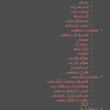
بورس
ثبت شرکت
استارت آپ
کاریابی‌ها
استخدام دولتی
مجوز داروخانه
مشاوره پژوهشی
شروع یک پژوهش
سمینار
پروپوزال
پایان نامه
دفاعیه
مقاله فارسی
مقاله خارجی
ثبت اختراع
طرح پژوهشی
مشاوره انگیزشی
فیلم ها و سخنان انگیزشی
مصاحبه با رتبه های برتر
غرور یا اعتماد به نفس
تمرینات کنترل استرس
رهایی از افکار منفی
NLP
ارتباط با ما