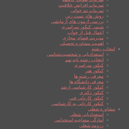
تمرینات افزایش خلاقیت
تمرینات تند خوانی
روش های تست زنی
بررسی آزمون های آزمایشی
شیمی کنکور سراسری
اعمال قبل از خواب
مدیریت فضای مجازی
اهمیت مشاوره تحصیلی
انتخاب رشته
استعدادیابی و شخصیت‌شناسی
انتخاب رشته پایه نهم
کنکور سراسری
کنکور هنر
معرفی رشته ها
معرفی دانشگاه ها
کنکور کارشناسی ارشد
کنکور دکتری
کنکور کاردانی فنی
کنکور کاردانی به کارشناسی
مشاوره شغلی
استعدادیابی شغلی
آمادگی مصاحبه استخدامی
رزومه شغلی