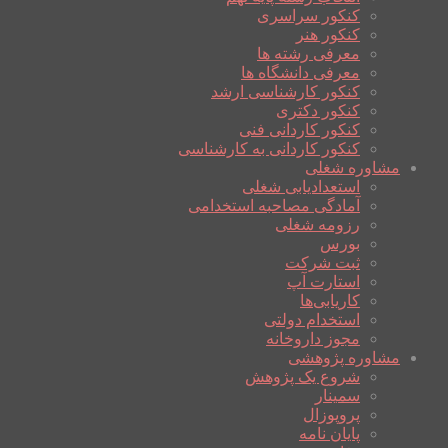
کنکور سراسری
کنکور هنر
معرفی رشته ها
معرفی دانشگاه ها
کنکور کارشناسی ارشد
کنکور دکتری
کنکور کاردانی فنی
کنکور کاردانی به کارشناسی
مشاوره شغلی
استعدادیابی شغلی
آمادگی مصاحبه استخدامی
رزومه شغلی
بورس
ثبت شرکت
استارت آپ
کاریابی‌ها
استخدام دولتی
مجوز داروخانه
مشاوره پژوهشی
شروع یک پژوهش
سمینار
پروپوزال
پایان نامه