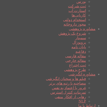
بورس
ثبت شرکت
استارت آپ
کاریابی‌ها
استخدام دولتی
مجوز داروخانه
مشاوره پژوهشی
شروع یک پژوهش
سمینار
پروپوزال
پایان نامه
دفاعیه
مقاله فارسی
مقاله خارجی
ثبت اختراع
طرح پژوهشی
مشاوره انگیزشی
فیلم ها و سخنان انگیزشی
مصاحبه با رتبه های برتر
غرور یا اعتماد به نفس
تمرینات کنترل استرس
رهایی از افکار منفی
NLP
ارتباط با ما