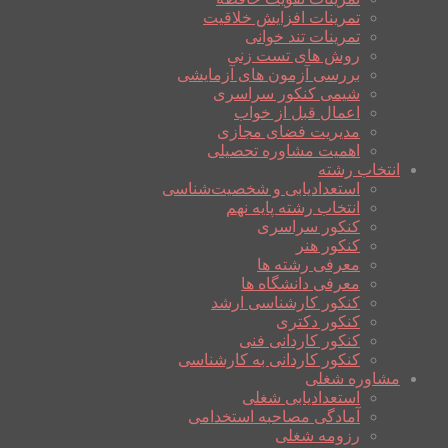
تمرینات افزایش خلاقیت
تمرینات تند خوانی
روش های تست زنی
بررسی آزمون های آزمایشی
شیمی کنکور سراسری
اعمال قبل از خواب
مدیریت فضای مجازی
اهمیت مشاوره تحصیلی
انتخاب رشته
استعدادیابی و شخصیت‌شناسی
انتخاب رشته پایه نهم
کنکور سراسری
کنکور هنر
معرفی رشته ها
معرفی دانشگاه ها
کنکور کارشناسی ارشد
کنکور دکتری
کنکور کاردانی فنی
کنکور کاردانی به کارشناسی
مشاوره شغلی
استعدادیابی شغلی
آمادگی مصاحبه استخدامی
رزومه شغلی