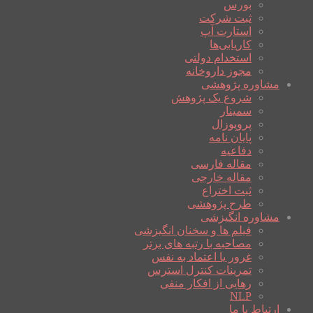
بورس
ثبت شرکت
استارت آپ
کاریابی‌ها
استخدام دولتی
مجوز داروخانه
مشاوره پژوهشی
شروع یک پژوهش
سمینار
پروپوزال
پایان نامه
دفاعیه
مقاله فارسی
مقاله خارجی
ثبت اختراع
طرح پژوهشی
مشاوره انگیزشی
فیلم ها و سخنان انگیزشی
مصاحبه با رتبه های برتر
غرور یا اعتماد به نفس
تمرینات کنترل استرس
رهایی از افکار منفی
NLP
ارتباط با ما