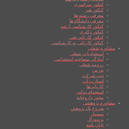
کنکور سراسری
کنکور هنر
معرفی رشته ها
معرفی دانشگاه ها
کنکور کارشناسی ارشد
کنکور دکتری
کنکور کاردانی فنی
کنکور کاردانی به کارشناسی
مشاوره شغلی
استعدادیابی شغلی
آمادگی مصاحبه استخدامی
رزومه شغلی
بورس
ثبت شرکت
استارت آپ
کاریابی‌ها
استخدام دولتی
مجوز داروخانه
مشاوره پژوهشی
شروع یک پژوهش
سمینار
پروپوزال
پایان نامه