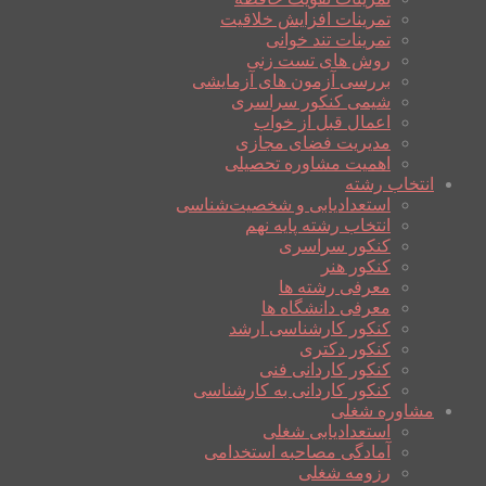
تمرینات افزایش خلاقیت
تمرینات تند خوانی
روش های تست زنی
بررسی آزمون های آزمایشی
شیمی کنکور سراسری
اعمال قبل از خواب
مدیریت فضای مجازی
اهمیت مشاوره تحصیلی
انتخاب رشته
استعدادیابی و شخصیت‌شناسی
انتخاب رشته پایه نهم
کنکور سراسری
کنکور هنر
معرفی رشته ها
معرفی دانشگاه ها
کنکور کارشناسی ارشد
کنکور دکتری
کنکور کاردانی فنی
کنکور کاردانی به کارشناسی
مشاوره شغلی
استعدادیابی شغلی
آمادگی مصاحبه استخدامی
رزومه شغلی