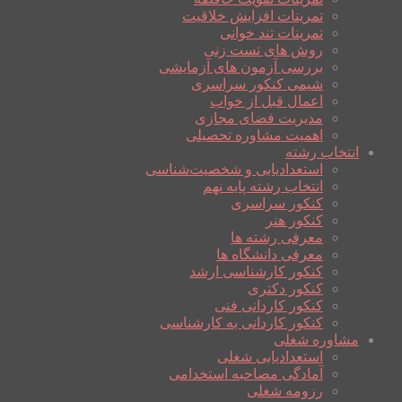
تمرینات افزایش خلاقیت
تمرینات تند خوانی
روش های تست زنی
بررسی آزمون های آزمایشی
شیمی کنکور سراسری
اعمال قبل از خواب
مدیریت فضای مجازی
اهمیت مشاوره تحصیلی
انتخاب رشته
استعدادیابی و شخصیت‌شناسی
انتخاب رشته پایه نهم
کنکور سراسری
کنکور هنر
معرفی رشته ها
معرفی دانشگاه ها
کنکور کارشناسی ارشد
کنکور دکتری
کنکور کاردانی فنی
کنکور کاردانی به کارشناسی
مشاوره شغلی
استعدادیابی شغلی
آمادگی مصاحبه استخدامی
رزومه شغلی