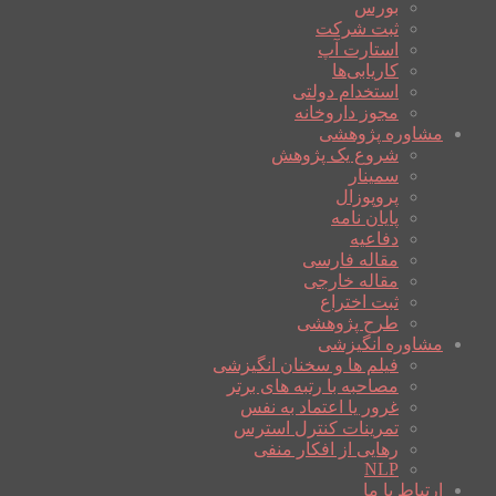
بورس
ثبت شرکت
استارت آپ
کاریابی‌ها
استخدام دولتی
مجوز داروخانه
مشاوره پژوهشی
شروع یک پژوهش
سمینار
پروپوزال
پایان نامه
دفاعیه
مقاله فارسی
مقاله خارجی
ثبت اختراع
طرح پژوهشی
مشاوره انگیزشی
فیلم ها و سخنان انگیزشی
مصاحبه با رتبه های برتر
غرور یا اعتماد به نفس
تمرینات کنترل استرس
رهایی از افکار منفی
NLP
ارتباط با ما