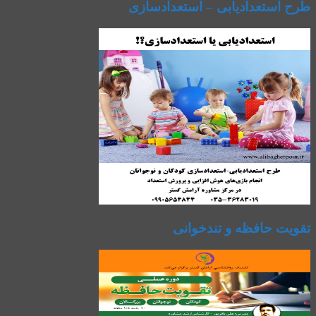
طرح استعدادیابی – استعدادسازی
تقویت حافظه و تندخوانی