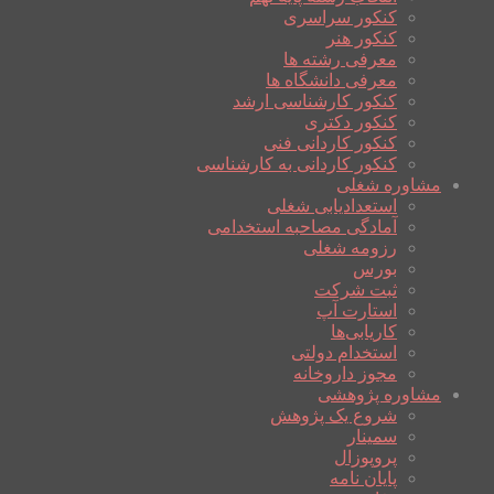
کنکور سراسری
کنکور هنر
معرفی رشته ها
معرفی دانشگاه ها
کنکور کارشناسی ارشد
کنکور دکتری
کنکور کاردانی فنی
کنکور کاردانی به کارشناسی
مشاوره شغلی
استعدادیابی شغلی
آمادگی مصاحبه استخدامی
رزومه شغلی
بورس
ثبت شرکت
استارت آپ
کاریابی‌ها
استخدام دولتی
مجوز داروخانه
مشاوره پژوهشی
شروع یک پژوهش
سمینار
پروپوزال
پایان نامه