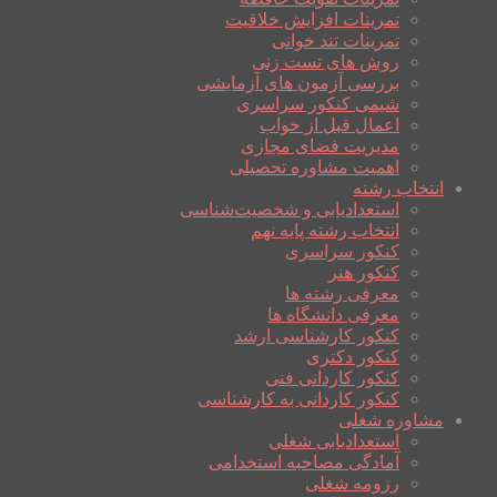
تمرینات افزایش خلاقیت
تمرینات تند خوانی
روش های تست زنی
بررسی آزمون های آزمایشی
شیمی کنکور سراسری
اعمال قبل از خواب
مدیریت فضای مجازی
اهمیت مشاوره تحصیلی
انتخاب رشته
استعدادیابی و شخصیت‌شناسی
انتخاب رشته پایه نهم
کنکور سراسری
کنکور هنر
معرفی رشته ها
معرفی دانشگاه ها
کنکور کارشناسی ارشد
کنکور دکتری
کنکور کاردانی فنی
کنکور کاردانی به کارشناسی
مشاوره شغلی
استعدادیابی شغلی
آمادگی مصاحبه استخدامی
رزومه شغلی