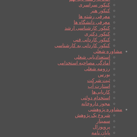
کنکور سراسری
کنکور هنر
معرفی رشته ها
معرفی دانشگاه ها
کنکور کارشناسی ارشد
کنکور دکتری
کنکور کاردانی فنی
کنکور کاردانی به کارشناسی
مشاوره شغلی
استعدادیابی شغلی
آمادگی مصاحبه استخدامی
رزومه شغلی
بورس
ثبت شرکت
استارت آپ
کاریابی‌ها
استخدام دولتی
مجوز داروخانه
مشاوره پژوهشی
شروع یک پژوهش
سمینار
پروپوزال
پایان نامه