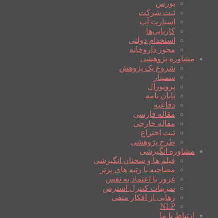
بورس
ثبت شرکت
استارت آپ
کاریابی‌ها
استخدام دولتی
مجوز داروخانه
مشاوره پژوهشی
شروع یک پژوهش
سمینار
پروپوزال
پایان نامه
دفاعیه
مقاله فارسی
مقاله خارجی
ثبت اختراع
طرح پژوهشی
مشاوره انگیزشی
فیلم ها و سخنان انگیزشی
مصاحبه با رتبه های برتر
غرور یا اعتماد به نفس
تمرینات کنترل استرس
رهایی از افکار منفی
NLP
ارتباط با ما