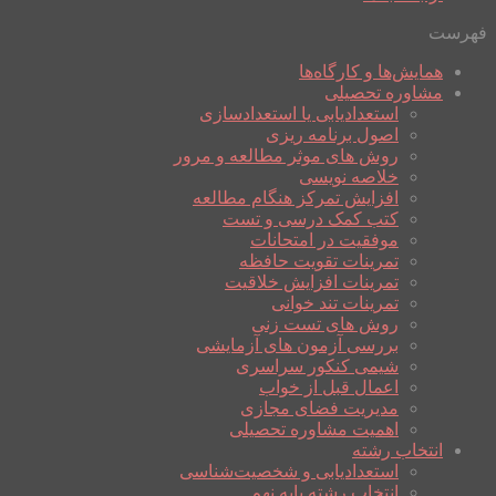
فهرست
همایش‌ها و کارگاه‌ها
مشاوره تحصیلی
استعدادیابی یا استعدادسازی
اصول برنامه ریزی
روش های موثر مطالعه و مرور
خلاصه نویسی
افزایش تمرکز هنگام مطالعه
کتب کمک درسی و تست
موفقیت در امتحانات
تمرینات تقویت حافظه
تمرینات افزایش خلاقیت
تمرینات تند خوانی
روش های تست زنی
بررسی آزمون های آزمایشی
شیمی کنکور سراسری
اعمال قبل از خواب
مدیریت فضای مجازی
اهمیت مشاوره تحصیلی
انتخاب رشته
استعدادیابی و شخصیت‌شناسی
انتخاب رشته پایه نهم