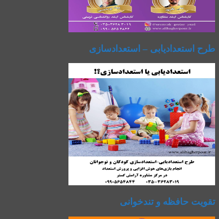
طرح استعدادیابی – استعدادسازی
تقویت حافظه و تندخوانی