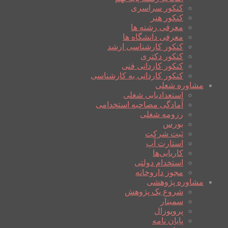
کنکور سراسری
کنکور هنر
معرفی رشته ها
معرفی دانشگاه ها
کنکور کارشناسی ارشد
کنکور دکتری
کنکور کاردانی فنی
کنکور کاردانی به کارشناسی
مشاوره شغلی
استعدادیابی شغلی
آمادگی مصاحبه استخدامی
رزومه شغلی
بورس
ثبت شرکت
استارت آپ
کاریابی‌ها
استخدام دولتی
مجوز داروخانه
مشاوره پژوهشی
شروع یک پژوهش
سمینار
پروپوزال
پایان نامه