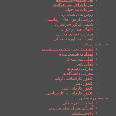
تمرینات افزایش خلاقیت
تمرینات تند خوانی
روش های تست زنی
بررسی آزمون های آزمایشی
شیمی کنکور سراسری
اعمال قبل از خواب
مدیریت فضای مجازی
اهمیت مشاوره تحصیلی
انتخاب رشته
استعدادیابی و شخصیت‌شناسی
انتخاب رشته پایه نهم
کنکور سراسری
کنکور هنر
معرفی رشته ها
معرفی دانشگاه ها
کنکور کارشناسی ارشد
کنکور دکتری
کنکور کاردانی فنی
کنکور کاردانی به کارشناسی
مشاوره شغلی
استعدادیابی شغلی
آمادگی مصاحبه استخدامی
رزومه شغلی