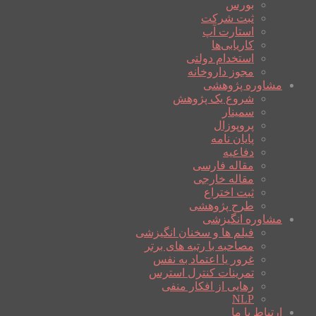
بورس
ثبت شرکت
استارت آپ
کاریابی‌ها
استخدام دولتی
مجوز داروخانه
مشاوره پژوهشی
شروع یک پژوهش
سمینار
پروپوزال
پایان نامه
دفاعیه
مقاله فارسی
مقاله خارجی
ثبت اختراع
طرح پژوهشی
مشاوره انگیزشی
فیلم ها و سخنان انگیزشی
مصاحبه با رتبه های برتر
غرور یا اعتماد به نفس
تمرینات کنترل استرس
رهایی از افکار منفی
NLP
ارتباط با ما