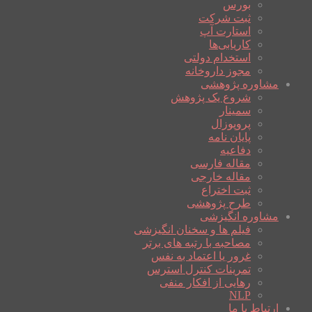
بورس
ثبت شرکت
استارت آپ
کاریابی‌ها
استخدام دولتی
مجوز داروخانه
مشاوره پژوهشی
شروع یک پژوهش
سمینار
پروپوزال
پایان نامه
دفاعیه
مقاله فارسی
مقاله خارجی
ثبت اختراع
طرح پژوهشی
مشاوره انگیزشی
فیلم ها و سخنان انگیزشی
مصاحبه با رتبه های برتر
غرور یا اعتماد به نفس
تمرینات کنترل استرس
رهایی از افکار منفی
NLP
ارتباط با ما