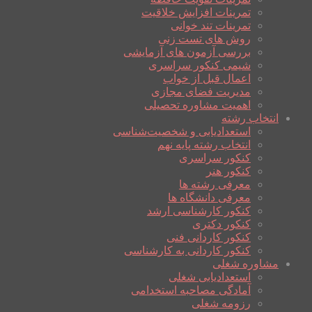
تمرینات افزایش خلاقیت
تمرینات تند خوانی
روش های تست زنی
بررسی آزمون های آزمایشی
شیمی کنکور سراسری
اعمال قبل از خواب
مدیریت فضای مجازی
اهمیت مشاوره تحصیلی
انتخاب رشته
استعدادیابی و شخصیت‌شناسی
انتخاب رشته پایه نهم
کنکور سراسری
کنکور هنر
معرفی رشته ها
معرفی دانشگاه ها
کنکور کارشناسی ارشد
کنکور دکتری
کنکور کاردانی فنی
کنکور کاردانی به کارشناسی
مشاوره شغلی
استعدادیابی شغلی
آمادگی مصاحبه استخدامی
رزومه شغلی