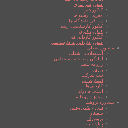
کنکور سراسری
کنکور هنر
معرفی رشته ها
معرفی دانشگاه ها
کنکور کارشناسی ارشد
کنکور دکتری
کنکور کاردانی فنی
کنکور کاردانی به کارشناسی
مشاوره شغلی
استعدادیابی شغلی
آمادگی مصاحبه استخدامی
رزومه شغلی
بورس
ثبت شرکت
استارت آپ
کاریابی‌ها
استخدام دولتی
مجوز داروخانه
مشاوره پژوهشی
شروع یک پژوهش
سمینار
پروپوزال
پایان نامه