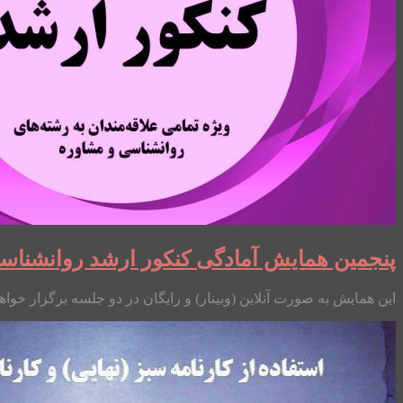
پنجمین همایش آمادگی کنکور ارشد روانشناس
این همایش به صورت آنلاین (وبینار) و رایگان در دو جلسه برگزار خوا